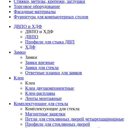
Стяжки, метизы, крепежи, заглушки
Торговое оборудование
Фасадные материалы
Фурнитура для компьютерных столов
ДВПО и ХДФ
ДВПО и ХДФ
ДВПО
Профили для стыка ДВП
ХДФ
Замки
Замки
Замки врезные
Замки для стекла
Ответные планки для замков
Клеи
Клеи
Клеи двухкомпонентные
Клеи-расплавы
Ленты монтажные
Комплектующие для стекла
Комплектующие для стекла
Магнитные защелки
Петли для стеклянных дверей четырехшарнирные
Профили для стеклянных дверей