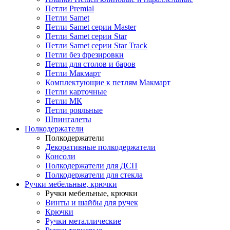
Петли Premial
Петли Samet
Петли Samet серии Master
Петли Samet серии Star
Петли Samet серии Star Track
Петли без фрезировки
Петли для столов и баров
Петли Макмарт
Комплектующие к петлям Макмарт
Петли карточные
Петли МК
Петли рояльные
Шпингалеты
Полкодержатели
Полкодержатели
Декоративные полкодержатели
Консоли
Полкодержатели для ДСП
Полкодержатели для стекла
Ручки мебельные, крючки
Ручки мебельные, крючки
Винты и шайбы для ручек
Крючки
Ручки металлические