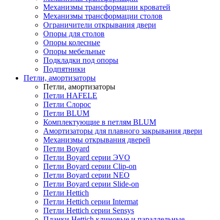
Механизмы трансформации кроватей
Механизмы трансформации столов
Ограничители открывания двери
Опоры для столов
Опоры колесные
Опоры мебельные
Подкладки под опоры
Подпятники
Петли, амортизаторы
Петли, амортизаторы
Петли HAFELE
Петли Слорос
Петли BLUM
Комплектующие в петлям BLUM
Амортизаторы для плавного закрывания двери
Механизмы открывания дверей
Петли Boyard
Петли Boyard серии ЭVO
Петли Boyard серии Clip-on
Петли Boyard серии NEO
Петли Boyard серии Slide-on
Петли Hettich
Петли Hettich серии Intermat
Петли Hettich серии Sensys
Планки Hettich клиновые и параллельные