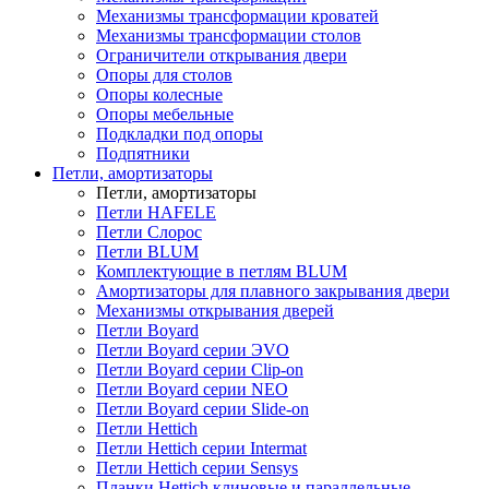
Механизмы трансформации кроватей
Механизмы трансформации столов
Ограничители открывания двери
Опоры для столов
Опоры колесные
Опоры мебельные
Подкладки под опоры
Подпятники
Петли, амортизаторы
Петли, амортизаторы
Петли HAFELE
Петли Слорос
Петли BLUM
Комплектующие в петлям BLUM
Амортизаторы для плавного закрывания двери
Механизмы открывания дверей
Петли Boyard
Петли Boyard серии ЭVO
Петли Boyard серии Clip-on
Петли Boyard серии NEO
Петли Boyard серии Slide-on
Петли Hettich
Петли Hettich серии Intermat
Петли Hettich серии Sensys
Планки Hettich клиновые и параллельные