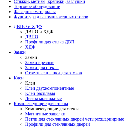
Стяжки, метизы, крепежи, заглушки
Торговое оборудование
Фасадные материалы
Фурнитура для компьютерных столов
ДВПО и ХДФ
ДВПО и ХДФ
ДВПО
Профили для стыка ДВП
ХДФ
Замки
Замки
Замки врезные
Замки для стекла
Ответные планки для замков
Клеи
Клеи
Клеи двухкомпонентные
Клеи-расплавы
Ленты монтажные
Комплектующие для стекла
Комплектующие для стекла
Магнитные защелки
Петли для стеклянных дверей четырехшарнирные
Профили для стеклянных дверей