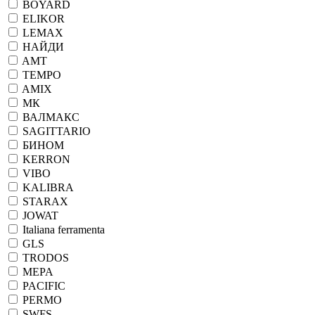
BOYARD
ELIKOR
LEMAX
НАЙДИ
AMT
TEMPO
AMIX
МК
ВАЛМАКС
SAGITTARIO
БИНОМ
KERRON
VIBO
KALIBRA
STARAX
JOWAT
Italiana ferramenta
GLS
TRODOS
MEPA
PACIFIC
PERMO
SWFS