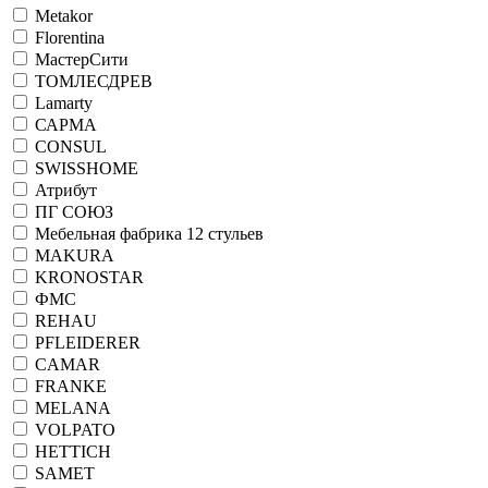
Metakor
Florentina
МастерСити
ТОМЛЕСДРЕВ
Lamarty
САРМА
CONSUL
SWISSHOME
Атрибут
ПГ СОЮЗ
Мебельная фабрика 12 стульев
MAKURA
KRONOSTAR
ФМС
REHAU
PFLEIDERER
CAMAR
FRANKE
MELANA
VOLPATO
HETTICH
SAMET