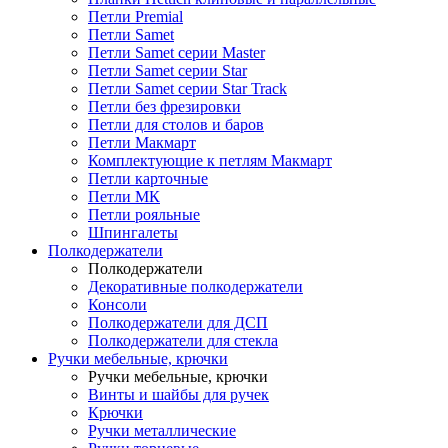
Петли Premial
Петли Samet
Петли Samet серии Master
Петли Samet серии Star
Петли Samet серии Star Track
Петли без фрезировки
Петли для столов и баров
Петли Макмарт
Комплектующие к петлям Макмарт
Петли карточные
Петли МК
Петли рояльные
Шпингалеты
Полкодержатели
Полкодержатели
Декоративные полкодержатели
Консоли
Полкодержатели для ДСП
Полкодержатели для стекла
Ручки мебельные, крючки
Ручки мебельные, крючки
Винты и шайбы для ручек
Крючки
Ручки металлические