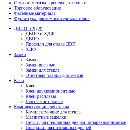
Стяжки, метизы, крепежи, заглушки
Торговое оборудование
Фасадные материалы
Фурнитура для компьютерных столов
ДВПО и ХДФ
ДВПО и ХДФ
ДВПО
Профили для стыка ДВП
ХДФ
Замки
Замки
Замки врезные
Замки для стекла
Ответные планки для замков
Клеи
Клеи
Клеи двухкомпонентные
Клеи-расплавы
Ленты монтажные
Комплектующие для стекла
Комплектующие для стекла
Магнитные защелки
Петли для стеклянных дверей четырехшарнирные
Профили для стеклянных дверей