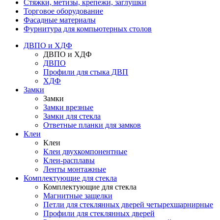
Стяжки, метизы, крепежи, заглушки
Торговое оборудование
Фасадные материалы
Фурнитура для компьютерных столов
ДВПО и ХДФ
ДВПО и ХДФ
ДВПО
Профили для стыка ДВП
ХДФ
Замки
Замки
Замки врезные
Замки для стекла
Ответные планки для замков
Клеи
Клеи
Клеи двухкомпонентные
Клеи-расплавы
Ленты монтажные
Комплектующие для стекла
Комплектующие для стекла
Магнитные защелки
Петли для стеклянных дверей четырехшарнирные
Профили для стеклянных дверей