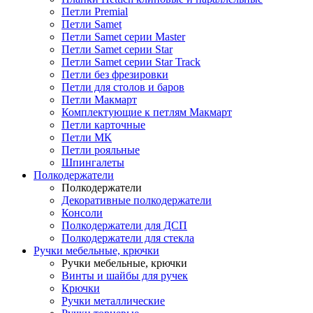
Петли Premial
Петли Samet
Петли Samet серии Master
Петли Samet серии Star
Петли Samet серии Star Track
Петли без фрезировки
Петли для столов и баров
Петли Макмарт
Комплектующие к петлям Макмарт
Петли карточные
Петли МК
Петли рояльные
Шпингалеты
Полкодержатели
Полкодержатели
Декоративные полкодержатели
Консоли
Полкодержатели для ДСП
Полкодержатели для стекла
Ручки мебельные, крючки
Ручки мебельные, крючки
Винты и шайбы для ручек
Крючки
Ручки металлические