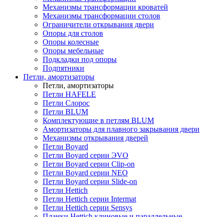
Механизмы трансформации кроватей
Механизмы трансформации столов
Ограничители открывания двери
Опоры для столов
Опоры колесные
Опоры мебельные
Подкладки под опоры
Подпятники
Петли, амортизаторы
Петли, амортизаторы
Петли HAFELE
Петли Слорос
Петли BLUM
Комплектующие в петлям BLUM
Амортизаторы для плавного закрывания двери
Механизмы открывания дверей
Петли Boyard
Петли Boyard серии ЭVO
Петли Boyard серии Clip-on
Петли Boyard серии NEO
Петли Boyard серии Slide-on
Петли Hettich
Петли Hettich серии Intermat
Петли Hettich серии Sensys
Планки Hettich клиновые и параллельные