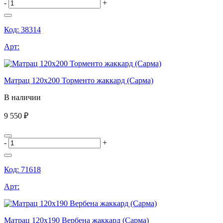
-
+
Код:
38314
Арт:
Матрац 120х200 Торменто жаккард (Сарма)
В наличии
9 550 ₽
-
+
Код:
71618
Арт:
Матрац 120х190 Вербена жаккард (Сарма)