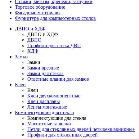
Стяжки, метизы, крепежи, заглушки
Торговое оборудование
Фасадные материалы
Фурнитура для компьютерных столов
ДВПО и ХДФ
ДВПО и ХДФ
ДВПО
Профили для стыка ДВП
ХДФ
Замки
Замки
Замки врезные
Замки для стекла
Ответные планки для замков
Клеи
Клеи
Клеи двухкомпонентные
Клеи-расплавы
Ленты монтажные
Комплектующие для стекла
Комплектующие для стекла
Магнитные защелки
Петли для стеклянных дверей четырехшарнирные
Профили для стеклянных дверей