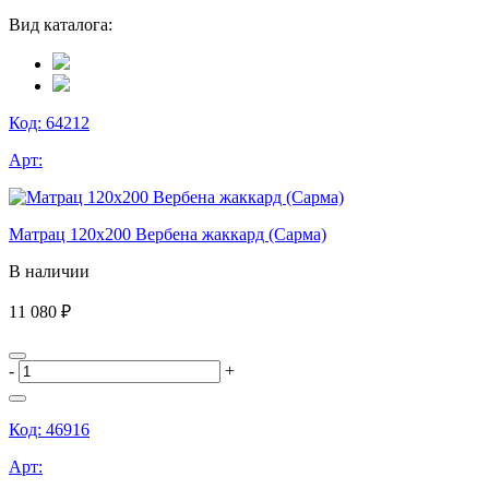
Вид каталога:
Код:
64212
Арт:
Матрац 120х200 Вербена жаккард (Сарма)
В наличии
11 080 ₽
-
+
Код:
46916
Арт: