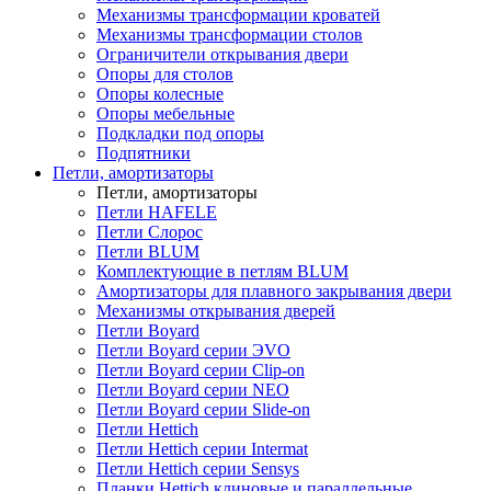
Механизмы трансформации кроватей
Механизмы трансформации столов
Ограничители открывания двери
Опоры для столов
Опоры колесные
Опоры мебельные
Подкладки под опоры
Подпятники
Петли, амортизаторы
Петли, амортизаторы
Петли HAFELE
Петли Слорос
Петли BLUM
Комплектующие в петлям BLUM
Амортизаторы для плавного закрывания двери
Механизмы открывания дверей
Петли Boyard
Петли Boyard серии ЭVO
Петли Boyard серии Clip-on
Петли Boyard серии NEO
Петли Boyard серии Slide-on
Петли Hettich
Петли Hettich серии Intermat
Петли Hettich серии Sensys
Планки Hettich клиновые и параллельные