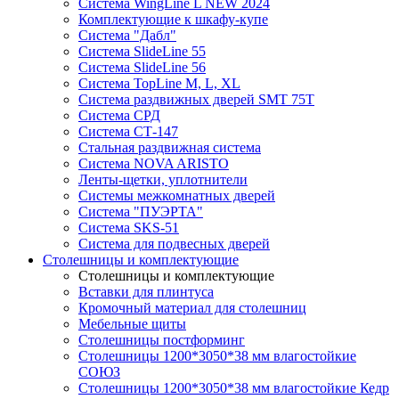
Система WingLine L NEW 2024
Комплектующие к шкафу-купе
Система "Дабл"
Система SlideLine 55
Система SlideLine 56
Система TopLine M, L, XL
Система раздвижных дверей SMT 75T
Система СРД
Система СТ-147
Стальная раздвижная система
Система NOVA ARISTO
Ленты-щетки, уплотнители
Системы межкомнатных дверей
Система "ПУЭРТА"
Система SKS-51
Система для подвесных дверей
Столешницы и комплектующие
Столешницы и комплектующие
Вставки для плинтуса
Кромочный материал для столешниц
Мебельные щиты
Столешницы постформинг
Столешницы 1200*3050*38 мм влагостойкие
СОЮЗ
Столешницы 1200*3050*38 мм влагостойкие Кедр