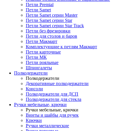
Петли Premial
Петли Samet
Петли Samet серии Master
Петли Samet серии Star
Петли Samet серии Star Track
Петли без фрезировки
Петли для столов и баров
Петли Макмарт
Комплектующие к петлям Макмарт
Петли карточные
Петли МК
Петли рояльные
Шпингалеты
Полкодержатели
Полкодержатели
Декоративные полкодержатели
Консоли
Полкодержатели для ДСП
Полкодержатели для стекла
Ручки мебельные, крючки
Ручки мебельные, крючки
Винты и шайбы для ручек
Крючки
Ручки металлические
Ручки торцевые