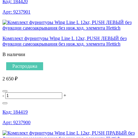
Код:
184420
Арт:
9237901
Комплект фурнитуры Wing Line L 12кг, PUSH ЛЕВЫЙ без
функции самозакрывания без ниж.ход. элемента Hettich
В наличии
Распродажа
2 650 ₽
-
+
Код:
184419
Арт:
9237900