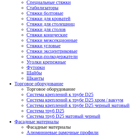
Специальные стяжки
Стабилизаторы
Стяжки болтовые
Стяжки для кроватей
Стяжки для столешниц
Стяжки для столов
Стяжки конические
Стяжки межсекционные
Стяжки угловые
Стяжки эксцентриковые
Стяжки-полкодержатели
Уголки крепежные
Футорки
Шайбы
Шканты
Торговое оборудование
Торговое оборудование
Система креплений к трубе D25
Система креплений к трубе D25 хром / вакуум
Система креплений к трубе D25 черный матовый
Система труб D25
Система труб D25 матовый черный
Фасадные материалы
Фасадные материалы
Алюминиевые рамочные профили