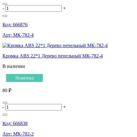
-
+
Код:
666876
Арт:
МК-782-4
Кромка ABS 22*1 Дерево пепельный МК-782-4
В наличии
Новинка
80 ₽
-
+
Код:
666838
Арт:
МК-782-2