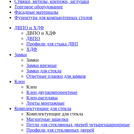
Стяжки, метизы, крепежи, заглушки
Торговое оборудование
Фасадные материалы
Фурнитура для компьютерных столов
ДВПО и ХДФ
ДВПО и ХДФ
ДВПО
Профили для стыка ДВП
ХДФ
Замки
Замки
Замки врезные
Замки для стекла
Ответные планки для замков
Клеи
Клеи
Клеи двухкомпонентные
Клеи-расплавы
Ленты монтажные
Комплектующие для стекла
Комплектующие для стекла
Магнитные защелки
Петли для стеклянных дверей четырехшарнирные
Профили для стеклянных дверей