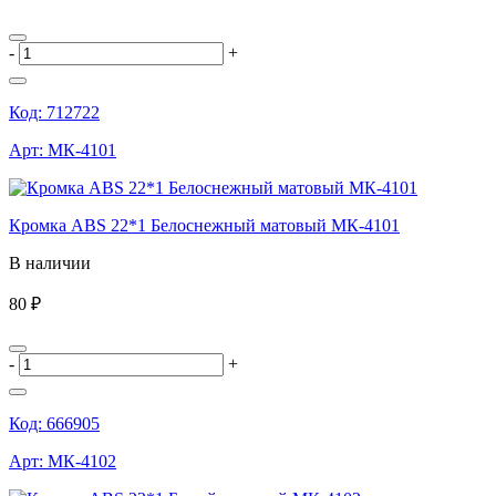
-
+
Код:
712722
Арт:
МК-4101
Кромка ABS 22*1 Белоснежный матовый МК-4101
В наличии
80 ₽
-
+
Код:
666905
Арт:
МК-4102