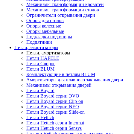
Механизмы трансформации кроватей
Механизмы трансформации столов
Ограничители открывания двери
Опоры для столов
Опоры колесные
Опоры мебельные
Подкладки под опоры
Подпятники
Петли, амортизаторы
Петли, амортизаторы
Петли HAFELE
Петли Слорос
Петли BLUM
Комплектующие в петлям BLUM
Амортизаторы для плавного закрывания двери
Механизмы открывания дверей
Петли Boyard
Петли Boyard серии ЭVO
Петли Boyard серии Clip-on
Петли Boyard серии NEO
Петли Boyard серии Slide-on
Петли Hettich
Петли Hettich серии Intermat
Петли Hettich серии Sensys
Планки Hettich клиновые и параллельные