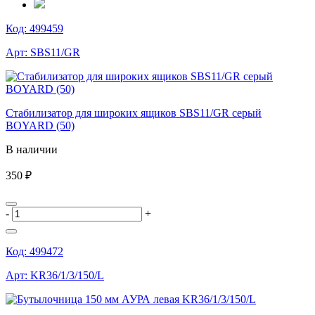
Код:
499459
Арт:
SBS11/GR
Cтабилизатор для широких ящиков SBS11/GR серый
BOYARD (50)
В наличии
350 ₽
-
+
Код:
499472
Арт:
KR36/1/3/150/L