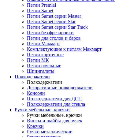
Петли Premial
Петли Samet
Петли Samet серии Master
Петли Samet серии Star
Петли Samet серии Star Track
Петли без фрезировки
Петли для столов и баров
Петли Макмарт
Комплектующие к петлям Макмарт
Петли карточные
Петли МК
Петли рояльные
Шпингалеты
Полкодержатели
Полкодержатели
Декоративные полкодержатели
Консоли
Полкодержатели для ДСП
Полкодержатели для стекла
Ручки мебельные, крючки
Ручки мебельные, крючки
Винты и шайбы для ручек
Крючки
Ручки металлические