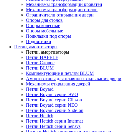
Механизмы трансформации кроватей
Механизмы трансформации столов
Ограничители открывания двери
Опоры для столов
Опоры колесные
Опоры мебельные
Подкладки под опоры
Подпятники
Петли, амортизаторы
Петли, амортизаторы
Петли HAFELE
Петли Слорос
Петли BLUM
Комплектующие в петлям BLUM
Амортизаторы для плавного закрывания двери
Механизмы открывания дверей
Петли Boyard
Петли Boyard серии ЭVO
Петли Boyard серии Clip-on
Петли Boyard серии NEO
Петли Boyard серии Slide-on
Петли Hettich
Петли Hettich серии Intermat
Петли Hettich серии Sensys
Планки Hettich клиновые и параллельные