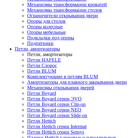
Механизмы трансформации кроватей
Механизмы трансформации столов
Ограничители открывания двери
Опоры для столов
Опоры колесные
Опоры мебельные
Подкладки под опоры
Подпятники
Петли, амортизаторы
Петли, амортизаторы
Петли HAFELE
Петли Слорос
Петли BLUM
Комплектующие в петлям BLUM
Амортизаторы для плавного закрывания двери
Механизмы открывания дверей
Петли Boyard
Петли Boyard серии ЭVO
Петли Boyard серии Clip-on
Петли Boyard серии NEO
Петли Boyard серии Slide-on
Петли Hettich
Петли Hettich серии Intermat
Петли Hettich серии Sensys
Планки Hettich клиновые и параллельные