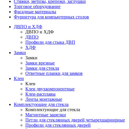
Стяжки, метизы, крепежи, заглушки
Торговое оборудование
Фасадные материалы
Фурнитура для компьютерных столов
ДВПО и ХДФ
ДВПО и ХДФ
ДВПО
Профили для стыка ДВП
ХДФ
Замки
Замки
Замки врезные
Замки для стекла
Ответные планки для замков
Клеи
Клеи
Клеи двухкомпонентные
Клеи-расплавы
Ленты монтажные
Комплектующие для стекла
Комплектующие для стекла
Магнитные защелки
Петли для стеклянных дверей четырехшарнирные
Профили для стеклянных дверей