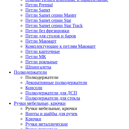
Петли Premial
Петли Samet
Петли Samet серии Master
Петли Samet серии Star
Петли Samet серии Star Track
Петли без фрезировки
Петли для столов и баров
Петли Макмарт
Комплектующие к петлям Макмарт
Петли карточные
Петли МК
Петли рояльные
Шпингалеты
Полкодержатели
Полкодержатели
Декоративные полкодержатели
Консоли
Полкодержатели для ДСП
Полкодержатели для стекла
Ручки мебельные, крючки
Ручки мебельные, крючки
Винты и шайбы для ручек
Крючки
Ручки металлические