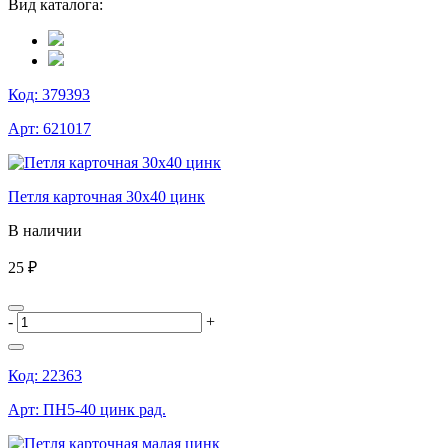
Вид каталога:
Код:
379393
Арт:
621017
Петля карточная 30х40 цинк
В наличии
25 ₽
-
+
Код:
22363
Арт:
ПН5-40 цинк рад.