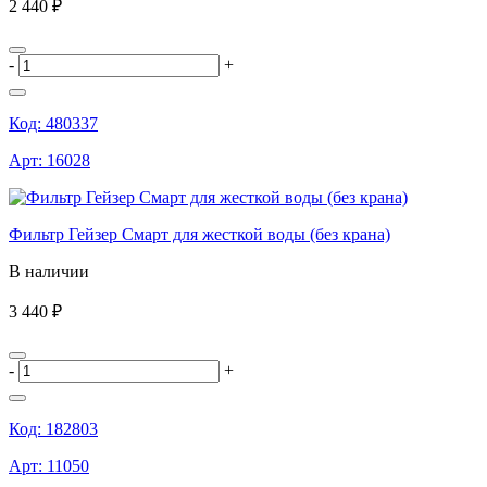
2 440 ₽
-
+
Код:
480337
Арт:
16028
Фильтр Гейзер Смарт для жесткой воды (без крана)
В наличии
3 440 ₽
-
+
Код:
182803
Арт:
11050