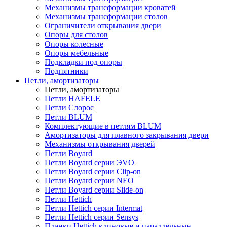
Механизмы трансформации кроватей
Механизмы трансформации столов
Ограничители открывания двери
Опоры для столов
Опоры колесные
Опоры мебельные
Подкладки под опоры
Подпятники
Петли, амортизаторы
Петли, амортизаторы
Петли HAFELE
Петли Слорос
Петли BLUM
Комплектующие в петлям BLUM
Амортизаторы для плавного закрывания двери
Механизмы открывания дверей
Петли Boyard
Петли Boyard серии ЭVO
Петли Boyard серии Clip-on
Петли Boyard серии NEO
Петли Boyard серии Slide-on
Петли Hettich
Петли Hettich серии Intermat
Петли Hettich серии Sensys
Планки Hettich клиновые и параллельные