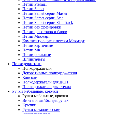
Петли Premial
Петли Samet
Петли Samet серии Master
Петли Samet серии Star
Петли Samet серии Star Track
Петли без фрезировки
Петли для столов и баров
Петли Макмарт
Комплектующие к петлям Макмарт
Петли карточные
Петли МК
Петли рояльные
Шпингалеты
Полкодержатели
Полкодержатели
Декоративные полкодержатели
Консоли
Полкодержатели для ДСП
Полкодержатели для стекла
Ручки мебельные, крючки
Ручки мебельные, крючки
Винты и шайбы для ручек
Крючки
Ручки металлические