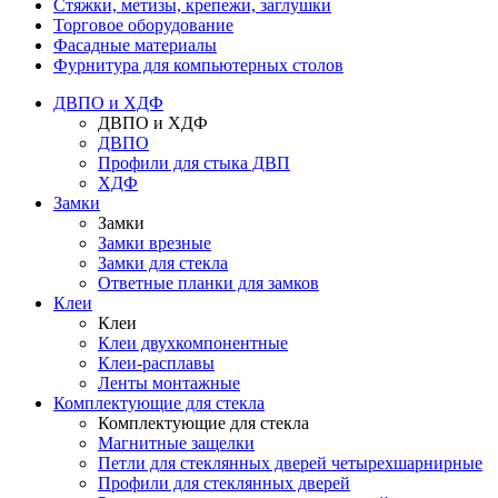
Стяжки, метизы, крепежи, заглушки
Торговое оборудование
Фасадные материалы
Фурнитура для компьютерных столов
ДВПО и ХДФ
ДВПО и ХДФ
ДВПО
Профили для стыка ДВП
ХДФ
Замки
Замки
Замки врезные
Замки для стекла
Ответные планки для замков
Клеи
Клеи
Клеи двухкомпонентные
Клеи-расплавы
Ленты монтажные
Комплектующие для стекла
Комплектующие для стекла
Магнитные защелки
Петли для стеклянных дверей четырехшарнирные
Профили для стеклянных дверей