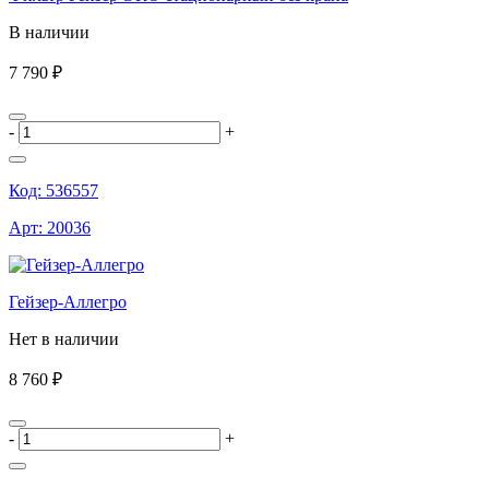
В наличии
7 790 ₽
-
+
Код:
536557
Арт:
20036
Гейзер-Аллегро
Нет в наличии
8 760 ₽
-
+