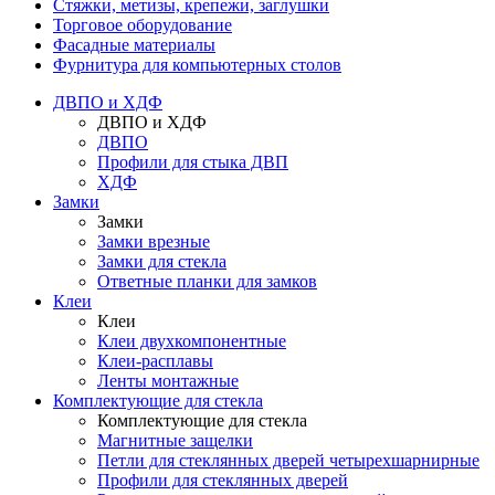
Стяжки, метизы, крепежи, заглушки
Торговое оборудование
Фасадные материалы
Фурнитура для компьютерных столов
ДВПО и ХДФ
ДВПО и ХДФ
ДВПО
Профили для стыка ДВП
ХДФ
Замки
Замки
Замки врезные
Замки для стекла
Ответные планки для замков
Клеи
Клеи
Клеи двухкомпонентные
Клеи-расплавы
Ленты монтажные
Комплектующие для стекла
Комплектующие для стекла
Магнитные защелки
Петли для стеклянных дверей четырехшарнирные
Профили для стеклянных дверей