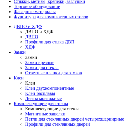
Стяжки, метизы, крепежи, заглушки
Торговое оборудование
Фасадные материалы
Фурнитура для компьютерных столов
ДВПО и ХДФ
ДВПО и ХДФ
ДВПО
Профили для стыка ДВП
ХДФ
Замки
Замки
Замки врезные
Замки для стекла
Ответные планки для замков
Клеи
Клеи
Клеи двухкомпонентные
Клеи-расплавы
Ленты монтажные
Комплектующие для стекла
Комплектующие для стекла
Магнитные защелки
Петли для стеклянных дверей четырехшарнирные
Профили для стеклянных дверей