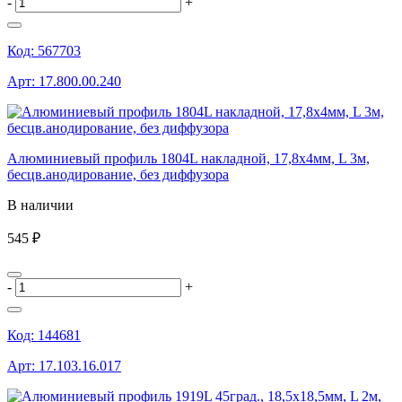
-
+
Код:
567703
Арт:
17.800.00.240
Алюминиевый профиль 1804L накладной, 17,8х4мм, L 3м,
бесцв.анодирование, без диффузора
В наличии
545 ₽
-
+
Код:
144681
Арт:
17.103.16.017