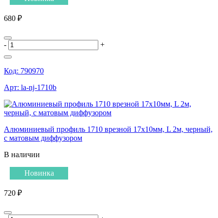
680 ₽
-
+
Код:
790970
Арт:
la-nj-1710b
Алюминиевый профиль 1710 врезной 17х10мм, L 2м, черный,
с матовым диффузором
В наличии
Новинка
720 ₽