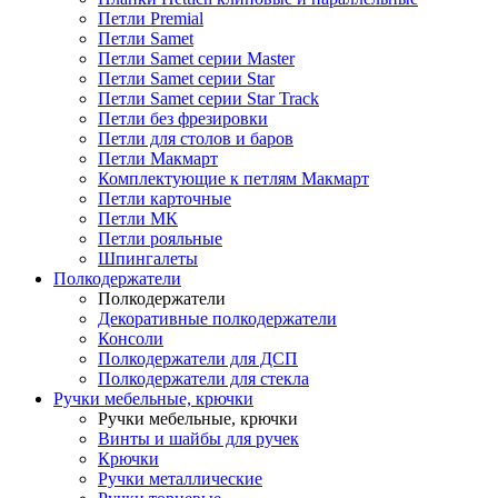
Петли Premial
Петли Samet
Петли Samet серии Master
Петли Samet серии Star
Петли Samet серии Star Track
Петли без фрезировки
Петли для столов и баров
Петли Макмарт
Комплектующие к петлям Макмарт
Петли карточные
Петли МК
Петли рояльные
Шпингалеты
Полкодержатели
Полкодержатели
Декоративные полкодержатели
Консоли
Полкодержатели для ДСП
Полкодержатели для стекла
Ручки мебельные, крючки
Ручки мебельные, крючки
Винты и шайбы для ручек
Крючки
Ручки металлические