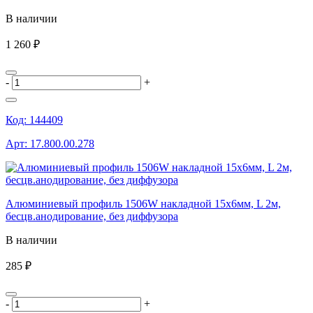
В наличии
1 260 ₽
-
+
Код:
144409
Арт:
17.800.00.278
Алюминиевый профиль 1506W накладной 15х6мм, L 2м,
бесцв.анодирование, без диффузора
В наличии
285 ₽
-
+