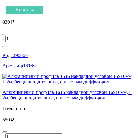
Новинка
830 ₽
-
+
Код:
390000
Арт:
la-up1616s
Алюминиевый профиль 1616 накладной угловой 16х16мм, L
2м, бесцв.анодирование, с матовым диффузором
В наличии
550 ₽
-
+