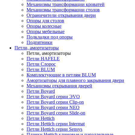
Механизмы трансформации кроватей
Механизмы трансформации столов
Ограничители открывания двери
Опоры для столов
Опоры колесные
Опоры мебельные
Подкладки под опоры
Подпятники
Петли, амортизаторы
Петли, амортизаторы
Петли HAFELE
Петли Слорос
Петли BLUM
Комплектующие в петлям BLUM
Амортизаторы для плавного закрывания двери
Механизмы открывания дверей
Петли Boyard
Петли Boyard серии ЭVO
Петли Boyard серии Clip-on
Петли Boyard серии NEO
Петли Boyard серии Slide-on
Петли Hettich
Петли Hettich серии Intermat
Петли Hettich серии Sensys
Планки Hettich клиновые и параллельные