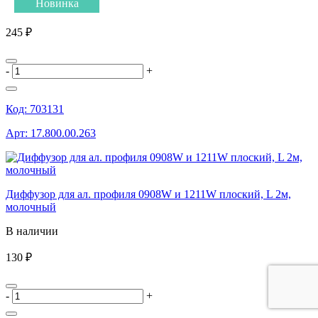
Новинка
245 ₽
-
+
Код:
703131
Арт:
17.800.00.263
Диффузор для ал. профиля 0908W и 1211W плоский, L 2м,
молочный
В наличии
130 ₽
-
+