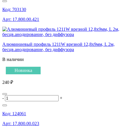
Код:
703130
Арт:
17.800.00.421
Алюминиевый профиль 1211W врезной 12,8х9мм, L 2м,
бесцв.анодирование, без диффузора
В наличии
Новинка
240 ₽
-
+
Код:
124061
Арт:
17.800.00.023