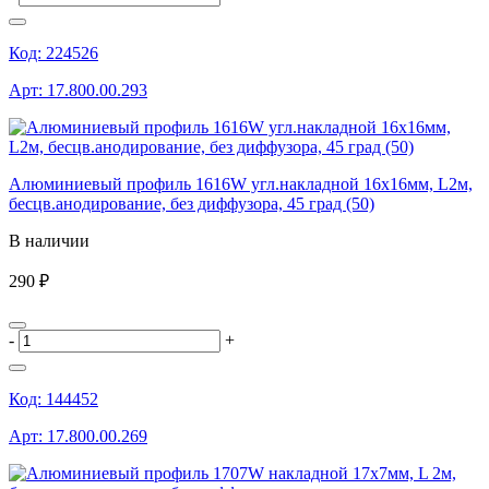
Код:
224526
Арт:
17.800.00.293
Алюминиевый профиль 1616W угл.накладной 16х16мм, L2м,
бесцв.анодирование, без диффузора, 45 град (50)
В наличии
290 ₽
-
+
Код:
144452
Арт:
17.800.00.269