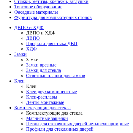
Стяжки, метизы, крепежи, заглушки
Торговое оборудование
Фасадные материалы
Фурнитура для компьютерных столов
ДВПО и ХДФ
ДВПО и ХДФ
ДВПО
Профили для стыка ДВП
ХДФ
Замки
Замки
Замки врезные
Замки для стекла
Ответные планки для замков
Клеи
Клеи
Клеи двухкомпонентные
Клеи-расплавы
Ленты монтажные
Комплектующие для стекла
Комплектующие для стекла
Магнитные защелки
Петли для стеклянных дверей четырехшарнирные
Профили для стеклянных дверей