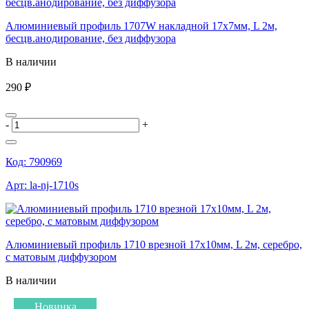
Алюминиевый профиль 1707W накладной 17х7мм, L 2м,
бесцв.анодирование, без диффузора
В наличии
290 ₽
-
+
Код:
790969
Арт:
la-nj-1710s
Алюминиевый профиль 1710 врезной 17х10мм, L 2м, серебро,
с матовым диффузором
В наличии
Новинка