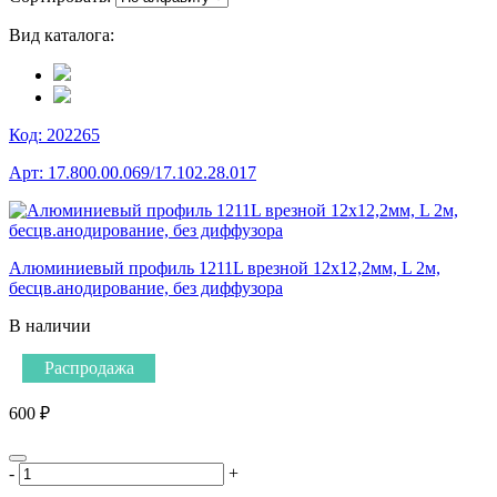
Вид каталога:
Код:
202265
Арт:
17.800.00.069/17.102.28.017
Алюминиевый профиль 1211L врезной 12х12,2мм, L 2м,
бесцв.анодирование, без диффузора
В наличии
Распродажа
600 ₽
-
+