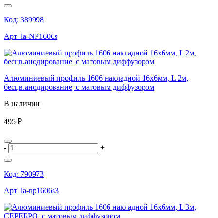
Код:
389998
Арт:
la-NP1606s
Алюминиевый профиль 1606 накладной 16х6мм, L 2м,
бесцв.анодирование, с матовым диффузором
В наличии
495 ₽
-
+
Код:
790973
Арт:
la-np1606s3