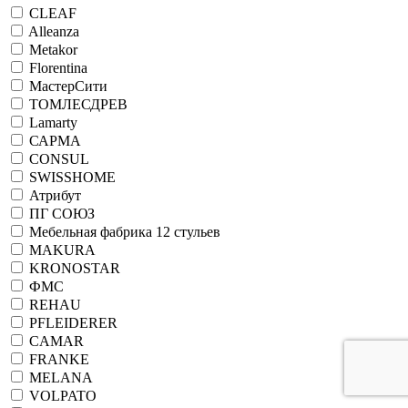
CLEAF
Alleanza
Metakor
Florentina
МастерСити
ТОМЛЕСДРЕВ
Lamarty
САРМА
CONSUL
SWISSHOME
Атрибут
ПГ СОЮЗ
Мебельная фабрика 12 стульев
MAKURA
KRONOSTAR
ФМС
REHAU
PFLEIDERER
CAMAR
FRANKE
MELANA
VOLPATO