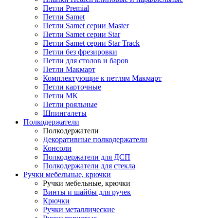
Петли Premial
Петли Samet
Петли Samet серии Master
Петли Samet серии Star
Петли Samet серии Star Track
Петли без фрезировки
Петли для столов и баров
Петли Макмарт
Комплектующие к петлям Макмарт
Петли карточные
Петли МК
Петли рояльные
Шпингалеты
Полкодержатели
Полкодержатели
Декоративные полкодержатели
Консоли
Полкодержатели для ДСП
Полкодержатели для стекла
Ручки мебельные, крючки
Ручки мебельные, крючки
Винты и шайбы для ручек
Крючки
Ручки металлические