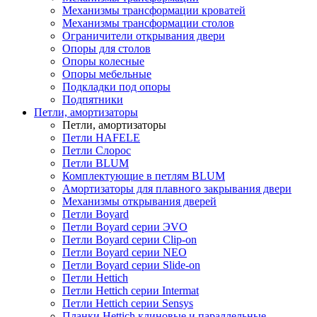
Механизмы трансформации кроватей
Механизмы трансформации столов
Ограничители открывания двери
Опоры для столов
Опоры колесные
Опоры мебельные
Подкладки под опоры
Подпятники
Петли, амортизаторы
Петли, амортизаторы
Петли HAFELE
Петли Слорос
Петли BLUM
Комплектующие в петлям BLUM
Амортизаторы для плавного закрывания двери
Механизмы открывания дверей
Петли Boyard
Петли Boyard серии ЭVO
Петли Boyard серии Clip-on
Петли Boyard серии NEO
Петли Boyard серии Slide-on
Петли Hettich
Петли Hettich серии Intermat
Петли Hettich серии Sensys
Планки Hettich клиновые и параллельные