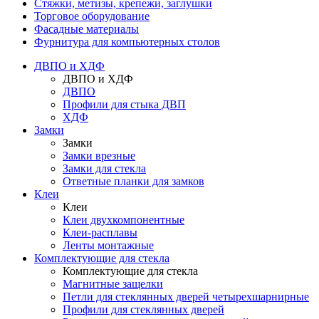
Стяжки, метизы, крепежи, заглушки
Торговое оборудование
Фасадные материалы
Фурнитура для компьютерных столов
ДВПО и ХДФ
ДВПО и ХДФ
ДВПО
Профили для стыка ДВП
ХДФ
Замки
Замки
Замки врезные
Замки для стекла
Ответные планки для замков
Клеи
Клеи
Клеи двухкомпонентные
Клеи-расплавы
Ленты монтажные
Комплектующие для стекла
Комплектующие для стекла
Магнитные защелки
Петли для стеклянных дверей четырехшарнирные
Профили для стеклянных дверей