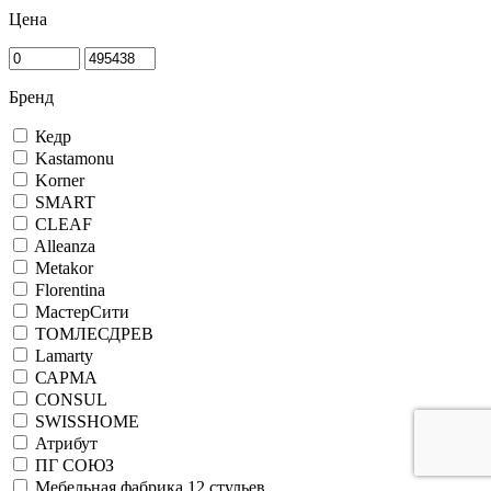
Цена
Бренд
Кедр
Kastamonu
Korner
SMART
CLEAF
Alleanza
Metakor
Florentina
МастерСити
ТОМЛЕСДРЕВ
Lamarty
САРМА
CONSUL
SWISSHOME
Атрибут
ПГ СОЮЗ
Мебельная фабрика 12 стульев