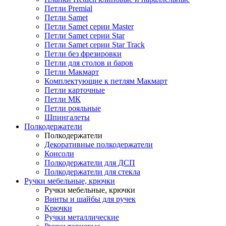
Петли Premial
Петли Samet
Петли Samet серии Master
Петли Samet серии Star
Петли Samet серии Star Track
Петли без фрезировки
Петли для столов и баров
Петли Макмарт
Комплектующие к петлям Макмарт
Петли карточные
Петли МК
Петли рояльные
Шпингалеты
Полкодержатели
Полкодержатели
Декоративные полкодержатели
Консоли
Полкодержатели для ДСП
Полкодержатели для стекла
Ручки мебельные, крючки
Ручки мебельные, крючки
Винты и шайбы для ручек
Крючки
Ручки металлические