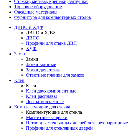
Стяжки, метизы, крепежи, заглушки
Торговое оборудование
Фасадные материалы
Фурнитура для компьютерных столов
ДВПО и ХДФ
ДВПО и ХДФ
ДВПО
Профили для стыка ДВП
ХДФ
Замки
Замки
Замки врезные
Замки для стекла
Ответные планки для замков
Клеи
Клеи
Клеи двухкомпонентные
Клеи-расплавы
Ленты монтажные
Комплектующие для стекла
Комплектующие для стекла
Магнитные защелки
Петли для стеклянных дверей четырехшарнирные
Профили для стеклянных дверей