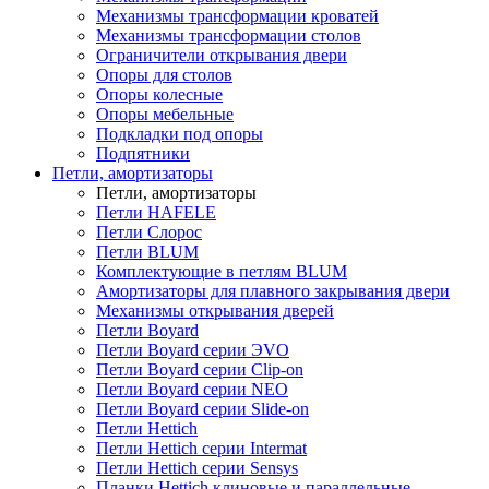
Механизмы трансформации кроватей
Механизмы трансформации столов
Ограничители открывания двери
Опоры для столов
Опоры колесные
Опоры мебельные
Подкладки под опоры
Подпятники
Петли, амортизаторы
Петли, амортизаторы
Петли HAFELE
Петли Слорос
Петли BLUM
Комплектующие в петлям BLUM
Амортизаторы для плавного закрывания двери
Механизмы открывания дверей
Петли Boyard
Петли Boyard серии ЭVO
Петли Boyard серии Clip-on
Петли Boyard серии NEO
Петли Boyard серии Slide-on
Петли Hettich
Петли Hettich серии Intermat
Петли Hettich серии Sensys
Планки Hettich клиновые и параллельные