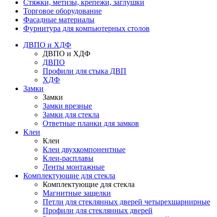
Стяжки, метизы, крепежи, заглушки
Торговое оборудование
Фасадные материалы
Фурнитура для компьютерных столов
ДВПО и ХДФ
ДВПО и ХДФ
ДВПО
Профили для стыка ДВП
ХДФ
Замки
Замки
Замки врезные
Замки для стекла
Ответные планки для замков
Клеи
Клеи
Клеи двухкомпонентные
Клеи-расплавы
Ленты монтажные
Комплектующие для стекла
Комплектующие для стекла
Магнитные защелки
Петли для стеклянных дверей четырехшарнирные
Профили для стеклянных дверей