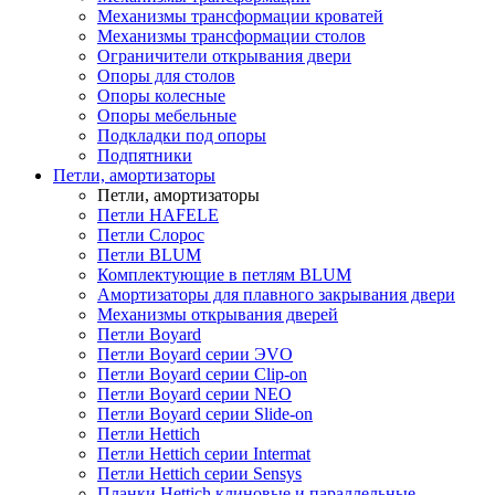
Механизмы трансформации кроватей
Механизмы трансформации столов
Ограничители открывания двери
Опоры для столов
Опоры колесные
Опоры мебельные
Подкладки под опоры
Подпятники
Петли, амортизаторы
Петли, амортизаторы
Петли HAFELE
Петли Слорос
Петли BLUM
Комплектующие в петлям BLUM
Амортизаторы для плавного закрывания двери
Механизмы открывания дверей
Петли Boyard
Петли Boyard серии ЭVO
Петли Boyard серии Clip-on
Петли Boyard серии NEO
Петли Boyard серии Slide-on
Петли Hettich
Петли Hettich серии Intermat
Петли Hettich серии Sensys
Планки Hettich клиновые и параллельные