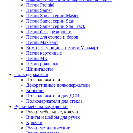
Петли Premial
Петли Samet
Петли Samet серии Master
Петли Samet серии Star
Петли Samet серии Star Track
Петли без фрезировки
Петли для столов и баров
Петли Макмарт
Комплектующие к петлям Макмарт
Петли карточные
Петли МК
Петли рояльные
Шпингалеты
Полкодержатели
Полкодержатели
Декоративные полкодержатели
Консоли
Полкодержатели для ДСП
Полкодержатели для стекла
Ручки мебельные, крючки
Ручки мебельные, крючки
Винты и шайбы для ручек
Крючки
Ручки металлические