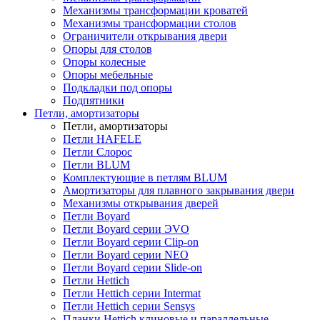
Механизмы трансформации кроватей
Механизмы трансформации столов
Ограничители открывания двери
Опоры для столов
Опоры колесные
Опоры мебельные
Подкладки под опоры
Подпятники
Петли, амортизаторы
Петли, амортизаторы
Петли HAFELE
Петли Слорос
Петли BLUM
Комплектующие в петлям BLUM
Амортизаторы для плавного закрывания двери
Механизмы открывания дверей
Петли Boyard
Петли Boyard серии ЭVO
Петли Boyard серии Clip-on
Петли Boyard серии NEO
Петли Boyard серии Slide-on
Петли Hettich
Петли Hettich серии Intermat
Петли Hettich серии Sensys
Планки Hettich клиновые и параллельные