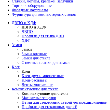
Стяжки, метизы, крепежи, заглушки
Торговое оборудование
Фасадные материалы
Фурнитура для компьютерных столов
ДВПО и ХДФ
ДВПО и ХДФ
ДВПО
Профили для стыка ДВП
ХДФ
Замки
Замки
Замки врезные
Замки для стекла
Ответные планки для замков
Клеи
Клеи
Клеи двухкомпонентные
Клеи-расплавы
Ленты монтажные
Комплектующие для стекла
Комплектующие для стекла
Магнитные защелки
Петли для стеклянных дверей четырехшарнирные
Профили для стеклянных дверей