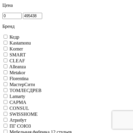
Цена
Бренд
Кедр
Kastamonu
Korner
SMART
CLEAF
Alleanza
Metakor
Florentina
МастерСити
ТОМЛЕСДРЕВ
Lamarty
САРМА
CONSUL
SWISSHOME
Атрибут
ПГ СОЮЗ
Мебельная фабрика 12 стульев