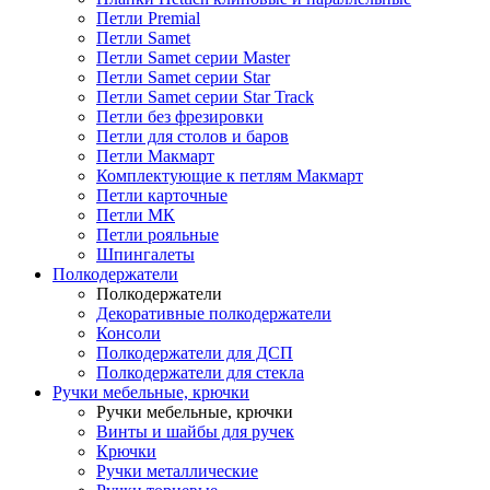
Петли Premial
Петли Samet
Петли Samet серии Master
Петли Samet серии Star
Петли Samet серии Star Track
Петли без фрезировки
Петли для столов и баров
Петли Макмарт
Комплектующие к петлям Макмарт
Петли карточные
Петли МК
Петли рояльные
Шпингалеты
Полкодержатели
Полкодержатели
Декоративные полкодержатели
Консоли
Полкодержатели для ДСП
Полкодержатели для стекла
Ручки мебельные, крючки
Ручки мебельные, крючки
Винты и шайбы для ручек
Крючки
Ручки металлические