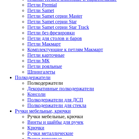
Петли Premial
Петли Samet
Петли Samet серии Master
Петли Samet серии Star
Петли Samet серии Star Track
Петли без фрезировки
Петли для столов и баров
Петли Макмарт
Комплектующие к петлям Макмарт
Петли карточные
Петли МК
Петли рояльные
Шпингалеты
Полкодержатели
Полкодержатели
Декоративные полкодержатели
Консоли
Полкодержатели для ДСП
Полкодержатели для стекла
Ручки мебельные, крючки
Ручки мебельные, крючки
Винты и шайбы для ручек
Крючки
Ручки металлические
Ручки торцевые