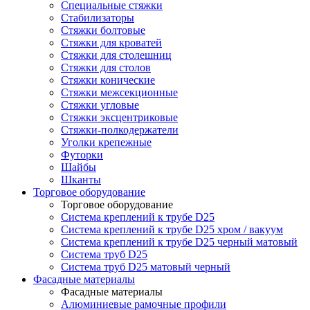
Специальные стяжки
Стабилизаторы
Стяжки болтовые
Стяжки для кроватей
Стяжки для столешниц
Стяжки для столов
Стяжки конические
Стяжки межсекционные
Стяжки угловые
Стяжки эксцентриковые
Стяжки-полкодержатели
Уголки крепежные
Футорки
Шайбы
Шканты
Торговое оборудование
Торговое оборудование
Система креплений к трубе D25
Система креплений к трубе D25 хром / вакуум
Система креплений к трубе D25 черный матовый
Система труб D25
Система труб D25 матовый черный
Фасадные материалы
Фасадные материалы
Алюминиевые рамочные профили