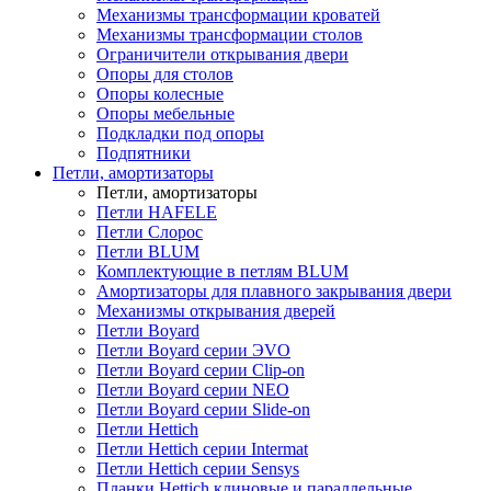
Механизмы трансформации кроватей
Механизмы трансформации столов
Ограничители открывания двери
Опоры для столов
Опоры колесные
Опоры мебельные
Подкладки под опоры
Подпятники
Петли, амортизаторы
Петли, амортизаторы
Петли HAFELE
Петли Слорос
Петли BLUM
Комплектующие в петлям BLUM
Амортизаторы для плавного закрывания двери
Механизмы открывания дверей
Петли Boyard
Петли Boyard серии ЭVO
Петли Boyard серии Clip-on
Петли Boyard серии NEO
Петли Boyard серии Slide-on
Петли Hettich
Петли Hettich серии Intermat
Петли Hettich серии Sensys
Планки Hettich клиновые и параллельные