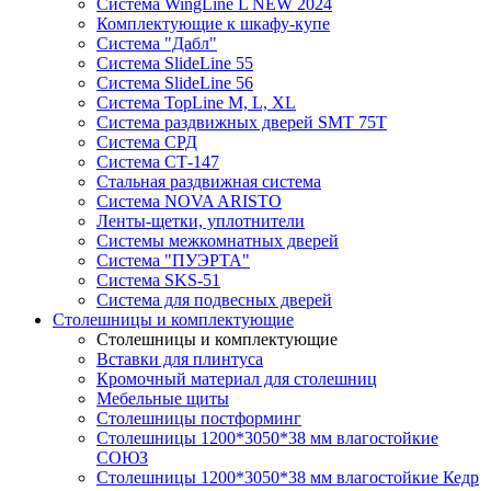
Система WingLine L NEW 2024
Комплектующие к шкафу-купе
Система "Дабл"
Система SlideLine 55
Система SlideLine 56
Система TopLine M, L, XL
Система раздвижных дверей SMT 75T
Система СРД
Система СТ-147
Стальная раздвижная система
Система NOVA ARISTO
Ленты-щетки, уплотнители
Системы межкомнатных дверей
Система "ПУЭРТА"
Система SKS-51
Система для подвесных дверей
Столешницы и комплектующие
Столешницы и комплектующие
Вставки для плинтуса
Кромочный материал для столешниц
Мебельные щиты
Столешницы постформинг
Столешницы 1200*3050*38 мм влагостойкие
СОЮЗ
Столешницы 1200*3050*38 мм влагостойкие Кедр