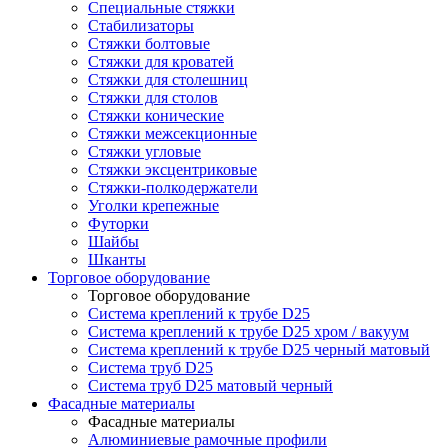
Специальные стяжки
Стабилизаторы
Стяжки болтовые
Стяжки для кроватей
Стяжки для столешниц
Стяжки для столов
Стяжки конические
Стяжки межсекционные
Стяжки угловые
Стяжки эксцентриковые
Стяжки-полкодержатели
Уголки крепежные
Футорки
Шайбы
Шканты
Торговое оборудование
Торговое оборудование
Система креплений к трубе D25
Система креплений к трубе D25 хром / вакуум
Система креплений к трубе D25 черный матовый
Система труб D25
Система труб D25 матовый черный
Фасадные материалы
Фасадные материалы
Алюминиевые рамочные профили