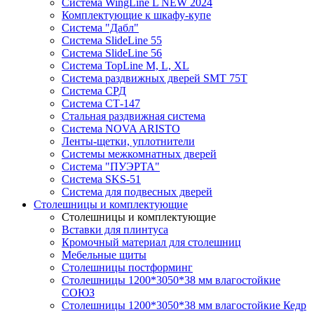
Система WingLine L NEW 2024
Комплектующие к шкафу-купе
Система "Дабл"
Система SlideLine 55
Система SlideLine 56
Система TopLine M, L, XL
Система раздвижных дверей SMT 75T
Система СРД
Система СТ-147
Стальная раздвижная система
Система NOVA ARISTO
Ленты-щетки, уплотнители
Системы межкомнатных дверей
Система "ПУЭРТА"
Система SKS-51
Система для подвесных дверей
Столешницы и комплектующие
Столешницы и комплектующие
Вставки для плинтуса
Кромочный материал для столешниц
Мебельные щиты
Столешницы постформинг
Столешницы 1200*3050*38 мм влагостойкие
СОЮЗ
Столешницы 1200*3050*38 мм влагостойкие Кедр