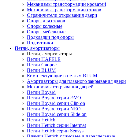
Механизмы трансформации кроватей
Механизмы трансформации столов
Ограничители открывания двери
Опоры для столов
Опоры колесные
Опоры мебельные
Подкладки под опоры
Подпятники
Петли, амортизаторы
Петли, амортизаторы
Петли HAFELE
Петли Слорос
Петли BLUM
Комплектующие в петлям BLUM
Амортизаторы для плавного закрывания двери
Механизмы открывания дверей
Петли Boyard
Петли Boyard серии ЭVO
Петли Boyard серии Clip-on
Петли Boyard серии NEO
Петли Boyard серии Slide-on
Петли Hettich
Петли Hettich серии Intermat
Петли Hettich серии Sensys
Планки Hettich клиновые и параллельные