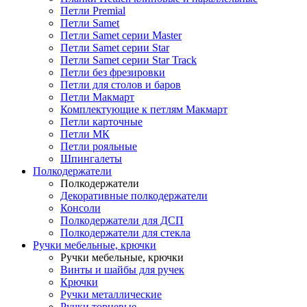
Петли Premial
Петли Samet
Петли Samet серии Master
Петли Samet серии Star
Петли Samet серии Star Track
Петли без фрезировки
Петли для столов и баров
Петли Макмарт
Комплектующие к петлям Макмарт
Петли карточные
Петли МК
Петли рояльные
Шпингалеты
Полкодержатели
Полкодержатели
Декоративные полкодержатели
Консоли
Полкодержатели для ДСП
Полкодержатели для стекла
Ручки мебельные, крючки
Ручки мебельные, крючки
Винты и шайбы для ручек
Крючки
Ручки металлические
Ручки торцевые