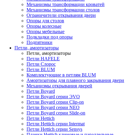
Механизмы трансформации кроватей
Механизмы трансформации столов
Ограничители открывания двери
Опоры для столов
Опоры колесные
Опоры мебельные
Подкладки под опоры
Подпятники
Петли, амортизаторы
Петли, амортизаторы
Петли HAFELE
Петли Слорос
Петли BLUM
Комплектующие в петлям BLUM
Амортизаторы для плавного закрывания двери
Механизмы открывания дверей
Петли Boyard
Петли Boyard серии ЭVO
Петли Boyard серии Clip-on
Петли Boyard серии NEO
Петли Boyard серии Slide-on
Петли Hettich
Петли Hettich серии Intermat
Петли Hettich серии Sensys
Планки Hettich клиновые и параллельные