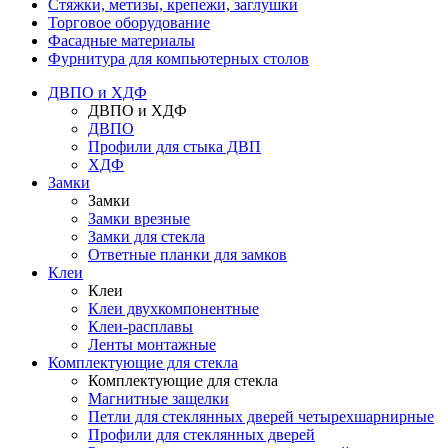
Стяжки, метизы, крепежи, заглушки
Торговое оборудование
Фасадные материалы
Фурнитура для компьютерных столов
ДВПО и ХДФ
ДВПО и ХДФ
ДВПО
Профили для стыка ДВП
ХДФ
Замки
Замки
Замки врезные
Замки для стекла
Ответные планки для замков
Клеи
Клеи
Клеи двухкомпонентные
Клеи-расплавы
Ленты монтажные
Комплектующие для стекла
Комплектующие для стекла
Магнитные защелки
Петли для стеклянных дверей четырехшарнирные
Профили для стеклянных дверей