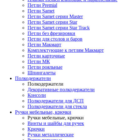
Петли Premial
Петли Samet
Петли Samet серии Master
Петли Samet серии Star
Петли Samet серии Star Track
Петли без фрезировки
Петли для столов и баров
Петли Макмарт
Комплектующие к петлям Макмарт
Петли карточные
Петли МК
Петли рояльные
Шпингалеты
Полкодержатели
Полкодержатели
Декоративные полкодержатели
Консоли
Полкодержатели для ДСП
Полкодержатели для стекла
Ручки мебельные, крючки
Ручки мебельные, крючки
Винты и шайбы для ручек
Крючки
Ручки металлические