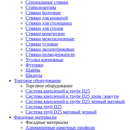
Специальные стяжки
Стабилизаторы
Стяжки болтовые
Стяжки для кроватей
Стяжки для столешниц
Стяжки для столов
Стяжки конические
Стяжки межсекционные
Стяжки угловые
Стяжки эксцентриковые
Стяжки-полкодержатели
Уголки крепежные
Футорки
Шайбы
Шканты
Торговое оборудование
Торговое оборудование
Система креплений к трубе D25
Система креплений к трубе D25 хром / вакуум
Система креплений к трубе D25 черный матовый
Система труб D25
Система труб D25 матовый черный
Фасадные материалы
Фасадные материалы
Алюминиевые рамочные профили