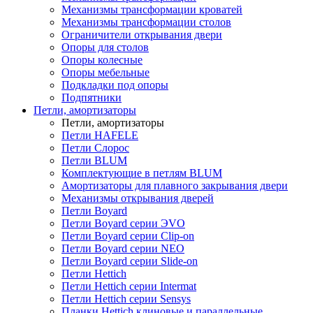
Механизмы трансформации кроватей
Механизмы трансформации столов
Ограничители открывания двери
Опоры для столов
Опоры колесные
Опоры мебельные
Подкладки под опоры
Подпятники
Петли, амортизаторы
Петли, амортизаторы
Петли HAFELE
Петли Слорос
Петли BLUM
Комплектующие в петлям BLUM
Амортизаторы для плавного закрывания двери
Механизмы открывания дверей
Петли Boyard
Петли Boyard серии ЭVO
Петли Boyard серии Clip-on
Петли Boyard серии NEO
Петли Boyard серии Slide-on
Петли Hettich
Петли Hettich серии Intermat
Петли Hettich серии Sensys
Планки Hettich клиновые и параллельные