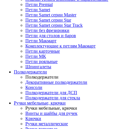
Петли Premial
Петли Samet
Петли Samet серии Master
Петли Samet серии Star
Петли Samet серии Star Track
Петли без фрезировки
Петли для столов и баров
Петли Макмарт
Комплектующие к петлям Макмарт
Петли карточные
Петли МК
Петли рояльные
Шпингалеты
Полкодержатели
Полкодержатели
Декоративные полкодержатели
Консоли
Полкодержатели для ДСП
Полкодержатели для стекла
Ручки мебельные, крючки
Ручки мебельные, крючки
Винты и шайбы для ручек
Крючки
Ручки металлические
Ручки торцевые