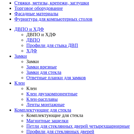
Стяжки, метизы, крепежи, заглушки
Торговое оборудование
Фасадные материалы
Фурнитура для компьютерных столов
ДВПО и ХДФ
ДВПО и ХДФ
ДВПО
Профили для стыка ДВП
ХДФ
Замки
Замки
Замки врезные
Замки для стекла
Ответные планки для замков
Клеи
Клеи
Клеи двухкомпонентные
Клеи-расплавы
Ленты монтажные
Комплектующие для стекла
Комплектующие для стекла
Магнитные защелки
Петли для стеклянных дверей четырехшарнирные
Профили для стеклянных дверей