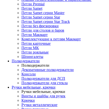
Петли Premial
Петли Samet
Петли Samet серии Master
Петли Samet серии Star
Петли Samet серии Star Track
Петли без фрезировки
Петли для столов и баров
Петли Макмарт
Комплектующие к петлям Макмарт
Петли карточные
Петли МК
Петли рояльные
Шпингалеты
Полкодержатели
Полкодержатели
Декоративные полкодержатели
Консоли
Полкодержатели для ДСП
Полкодержатели для стекла
Ручки мебельные, крючки
Ручки мебельные, крючки
Винты и шайбы для ручек
Крючки
Ручки металлические