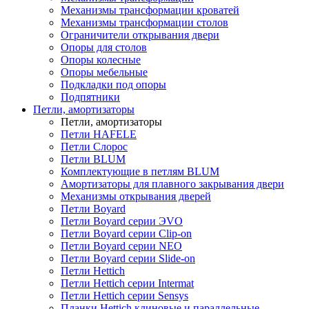
Механизмы трансформации кроватей
Механизмы трансформации столов
Ограничители открывания двери
Опоры для столов
Опоры колесные
Опоры мебельные
Подкладки под опоры
Подпятники
Петли, амортизаторы
Петли, амортизаторы
Петли HAFELE
Петли Слорос
Петли BLUM
Комплектующие в петлям BLUM
Амортизаторы для плавного закрывания двери
Механизмы открывания дверей
Петли Boyard
Петли Boyard серии ЭVO
Петли Boyard серии Clip-on
Петли Boyard серии NEO
Петли Boyard серии Slide-on
Петли Hettich
Петли Hettich серии Intermat
Петли Hettich серии Sensys
Планки Hettich клиновые и параллельные