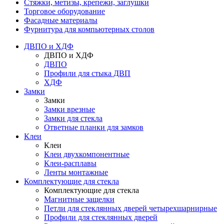
Стяжки, метизы, крепежи, заглушки
Торговое оборудование
Фасадные материалы
Фурнитура для компьютерных столов
ДВПО и ХДФ
ДВПО и ХДФ
ДВПО
Профили для стыка ДВП
ХДФ
Замки
Замки
Замки врезные
Замки для стекла
Ответные планки для замков
Клеи
Клеи
Клеи двухкомпонентные
Клеи-расплавы
Ленты монтажные
Комплектующие для стекла
Комплектующие для стекла
Магнитные защелки
Петли для стеклянных дверей четырехшарнирные
Профили для стеклянных дверей