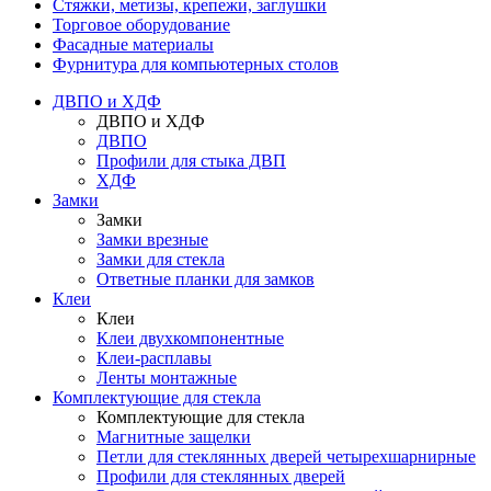
Стяжки, метизы, крепежи, заглушки
Торговое оборудование
Фасадные материалы
Фурнитура для компьютерных столов
ДВПО и ХДФ
ДВПО и ХДФ
ДВПО
Профили для стыка ДВП
ХДФ
Замки
Замки
Замки врезные
Замки для стекла
Ответные планки для замков
Клеи
Клеи
Клеи двухкомпонентные
Клеи-расплавы
Ленты монтажные
Комплектующие для стекла
Комплектующие для стекла
Магнитные защелки
Петли для стеклянных дверей четырехшарнирные
Профили для стеклянных дверей