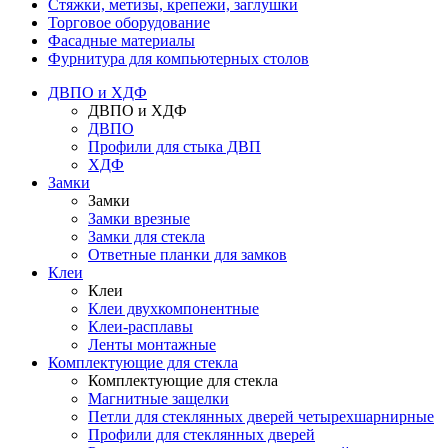
Стяжки, метизы, крепежи, заглушки
Торговое оборудование
Фасадные материалы
Фурнитура для компьютерных столов
ДВПО и ХДФ
ДВПО и ХДФ
ДВПО
Профили для стыка ДВП
ХДФ
Замки
Замки
Замки врезные
Замки для стекла
Ответные планки для замков
Клеи
Клеи
Клеи двухкомпонентные
Клеи-расплавы
Ленты монтажные
Комплектующие для стекла
Комплектующие для стекла
Магнитные защелки
Петли для стеклянных дверей четырехшарнирные
Профили для стеклянных дверей