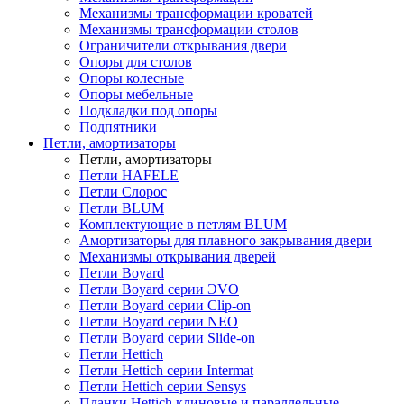
Механизмы трансформации кроватей
Механизмы трансформации столов
Ограничители открывания двери
Опоры для столов
Опоры колесные
Опоры мебельные
Подкладки под опоры
Подпятники
Петли, амортизаторы
Петли, амортизаторы
Петли HAFELE
Петли Слорос
Петли BLUM
Комплектующие в петлям BLUM
Амортизаторы для плавного закрывания двери
Механизмы открывания дверей
Петли Boyard
Петли Boyard серии ЭVO
Петли Boyard серии Clip-on
Петли Boyard серии NEO
Петли Boyard серии Slide-on
Петли Hettich
Петли Hettich серии Intermat
Петли Hettich серии Sensys
Планки Hettich клиновые и параллельные