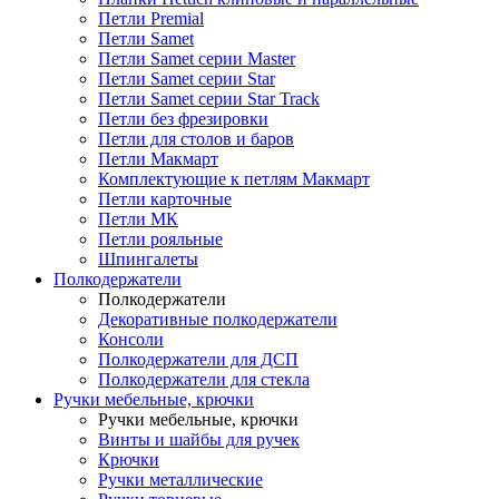
Петли Premial
Петли Samet
Петли Samet серии Master
Петли Samet серии Star
Петли Samet серии Star Track
Петли без фрезировки
Петли для столов и баров
Петли Макмарт
Комплектующие к петлям Макмарт
Петли карточные
Петли МК
Петли рояльные
Шпингалеты
Полкодержатели
Полкодержатели
Декоративные полкодержатели
Консоли
Полкодержатели для ДСП
Полкодержатели для стекла
Ручки мебельные, крючки
Ручки мебельные, крючки
Винты и шайбы для ручек
Крючки
Ручки металлические