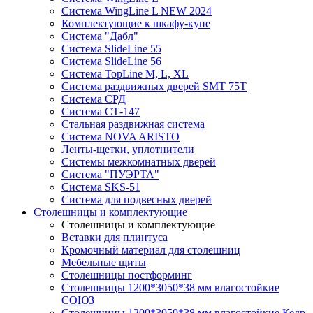
Система WingLine L NEW 2024
Комплектующие к шкафу-купе
Система "Дабл"
Система SlideLine 55
Система SlideLine 56
Система TopLine M, L, XL
Система раздвижных дверей SMT 75T
Система СРД
Система СТ-147
Стальная раздвижная система
Система NOVA ARISTO
Ленты-щетки, уплотнители
Системы межкомнатных дверей
Система "ПУЭРТА"
Система SKS-51
Система для подвесных дверей
Столешницы и комплектующие
Столешницы и комплектующие
Вставки для плинтуса
Кромочный материал для столешниц
Мебельные щиты
Столешницы постформинг
Столешницы 1200*3050*38 мм влагостойкие
СОЮЗ
Столешницы 1200*3050*38 мм влагостойкие Кедр