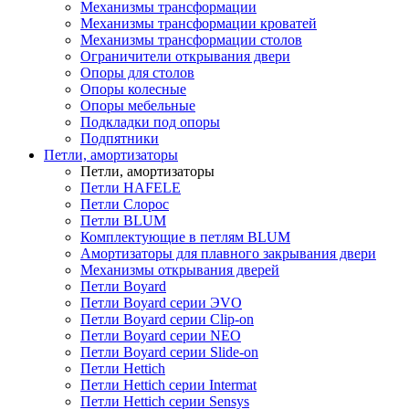
Механизмы трансформации
Механизмы трансформации кроватей
Механизмы трансформации столов
Ограничители открывания двери
Опоры для столов
Опоры колесные
Опоры мебельные
Подкладки под опоры
Подпятники
Петли, амортизаторы
Петли, амортизаторы
Петли HAFELE
Петли Слорос
Петли BLUM
Комплектующие в петлям BLUM
Амортизаторы для плавного закрывания двери
Механизмы открывания дверей
Петли Boyard
Петли Boyard серии ЭVO
Петли Boyard серии Clip-on
Петли Boyard серии NEO
Петли Boyard серии Slide-on
Петли Hettich
Петли Hettich серии Intermat
Петли Hettich серии Sensys