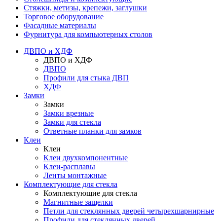
Стяжки, метизы, крепежи, заглушки
Торговое оборудование
Фасадные материалы
Фурнитура для компьютерных столов
ДВПО и ХДФ
ДВПО и ХДФ
ДВПО
Профили для стыка ДВП
ХДФ
Замки
Замки
Замки врезные
Замки для стекла
Ответные планки для замков
Клеи
Клеи
Клеи двухкомпонентные
Клеи-расплавы
Ленты монтажные
Комплектующие для стекла
Комплектующие для стекла
Магнитные защелки
Петли для стеклянных дверей четырехшарнирные
Профили для стеклянных дверей