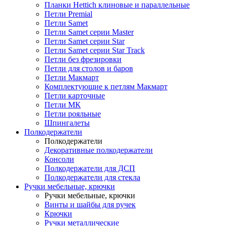
Планки Hettich клиновые и параллельные
Петли Premial
Петли Samet
Петли Samet серии Master
Петли Samet серии Star
Петли Samet серии Star Track
Петли без фрезировки
Петли для столов и баров
Петли Макмарт
Комплектующие к петлям Макмарт
Петли карточные
Петли МК
Петли рояльные
Шпингалеты
Полкодержатели
Полкодержатели
Декоративные полкодержатели
Консоли
Полкодержатели для ДСП
Полкодержатели для стекла
Ручки мебельные, крючки
Ручки мебельные, крючки
Винты и шайбы для ручек
Крючки
Ручки металлические