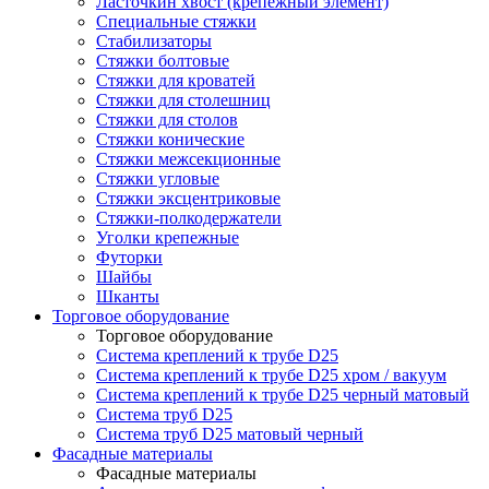
Ласточкин хвост (крепежный элемент)
Специальные стяжки
Стабилизаторы
Стяжки болтовые
Стяжки для кроватей
Стяжки для столешниц
Стяжки для столов
Стяжки конические
Стяжки межсекционные
Стяжки угловые
Стяжки эксцентриковые
Стяжки-полкодержатели
Уголки крепежные
Футорки
Шайбы
Шканты
Торговое оборудование
Торговое оборудование
Система креплений к трубе D25
Система креплений к трубе D25 хром / вакуум
Система креплений к трубе D25 черный матовый
Система труб D25
Система труб D25 матовый черный
Фасадные материалы
Фасадные материалы