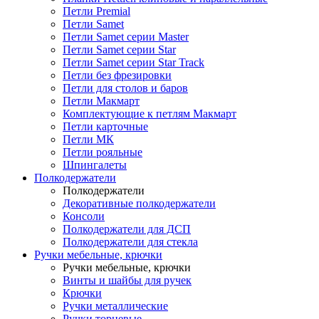
Петли Premial
Петли Samet
Петли Samet серии Master
Петли Samet серии Star
Петли Samet серии Star Track
Петли без фрезировки
Петли для столов и баров
Петли Макмарт
Комплектующие к петлям Макмарт
Петли карточные
Петли МК
Петли рояльные
Шпингалеты
Полкодержатели
Полкодержатели
Декоративные полкодержатели
Консоли
Полкодержатели для ДСП
Полкодержатели для стекла
Ручки мебельные, крючки
Ручки мебельные, крючки
Винты и шайбы для ручек
Крючки
Ручки металлические
Ручки торцевые