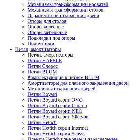
Механизмы трансформации кроватей
Механизмы трансформации столов
Ограничители открывания двери
Опоры для столов
Опоры колесные
Опоры мебельные
Подкладки под опоры
Подпятники
Петли, амортизаторы
Петли, амортизаторы
Петли HAFELE
Петли Слорос
Петли BLUM
Комплектующие в петлям BLUM
Амортизаторы для плавного закрывания двери
Механизмы открывания дверей
Петли Boyard
Петли Boyard серии ЭVO
Петли Boyard серии Clip-on
Петли Boyard серии NEO
Петли Boyard серии Slide-on
Петли Hettich
Петли Hettich серии Intermat
Петли Hettich серии Sensys
Планки Hettich клиновые и параллельные