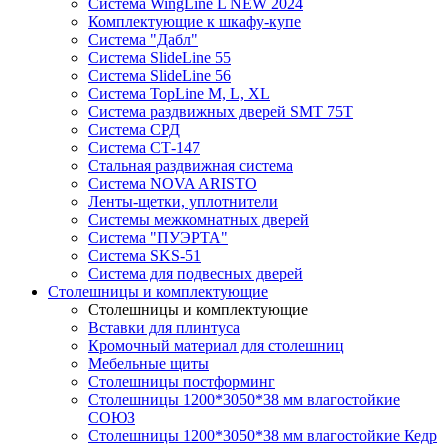
Система WingLine L NEW 2024
Комплектующие к шкафу-купе
Система "Дабл"
Система SlideLine 55
Система SlideLine 56
Система TopLine M, L, XL
Система раздвижных дверей SMT 75T
Система СРД
Система СТ-147
Стальная раздвижная система
Система NOVA ARISTO
Ленты-щетки, уплотнители
Системы межкомнатных дверей
Система "ПУЭРТА"
Система SKS-51
Система для подвесных дверей
Столешницы и комплектующие
Столешницы и комплектующие
Вставки для плинтуса
Кромочный материал для столешниц
Мебельные щиты
Столешницы постформинг
Столешницы 1200*3050*38 мм влагостойкие
СОЮЗ
Столешницы 1200*3050*38 мм влагостойкие Кедр