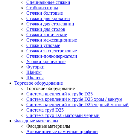
Специальные стяжки
Стабилизаторы
Стяжки болтовые
Стяжки для кроватей
Стяжки для столешниц
Стяжки для столов
Стяжки конические
Стяжки межсекционные
Стяжки угловые
Стяжки эксцентриковые
Стяжки-полкодержатели
Уголки крепежные
Футорки
Шайбы
Шканты
Торговое оборудование
Торговое оборудование
Система креплений к трубе D25
Система креплений к трубе D25 хром / вакуум
Система креплений к трубе D25 черный матовый
Система труб D25
Система труб D25 матовый черный
Фасадные материалы
Фасадные материалы
Алюминиевые рамочные профили