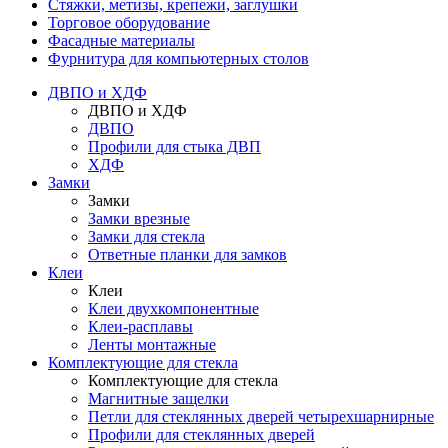
Стяжки, метизы, крепежи, заглушки
Торговое оборудование
Фасадные материалы
Фурнитура для компьютерных столов
ДВПО и ХДФ
ДВПО и ХДФ
ДВПО
Профили для стыка ДВП
ХДФ
Замки
Замки
Замки врезные
Замки для стекла
Ответные планки для замков
Клеи
Клеи
Клеи двухкомпонентные
Клеи-расплавы
Ленты монтажные
Комплектующие для стекла
Комплектующие для стекла
Магнитные защелки
Петли для стеклянных дверей четырехшарнирные
Профили для стеклянных дверей