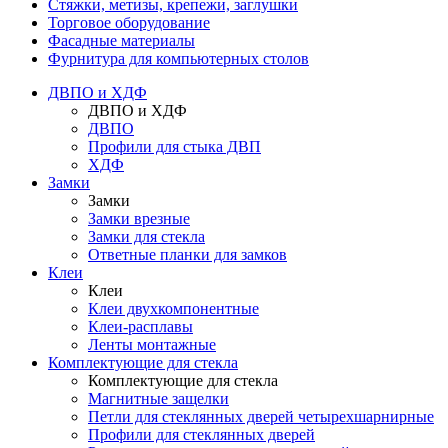
Стяжки, метизы, крепежи, заглушки
Торговое оборудование
Фасадные материалы
Фурнитура для компьютерных столов
ДВПО и ХДФ
ДВПО и ХДФ
ДВПО
Профили для стыка ДВП
ХДФ
Замки
Замки
Замки врезные
Замки для стекла
Ответные планки для замков
Клеи
Клеи
Клеи двухкомпонентные
Клеи-расплавы
Ленты монтажные
Комплектующие для стекла
Комплектующие для стекла
Магнитные защелки
Петли для стеклянных дверей четырехшарнирные
Профили для стеклянных дверей