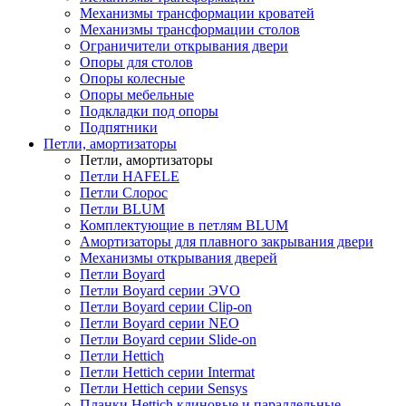
Механизмы трансформации кроватей
Механизмы трансформации столов
Ограничители открывания двери
Опоры для столов
Опоры колесные
Опоры мебельные
Подкладки под опоры
Подпятники
Петли, амортизаторы
Петли, амортизаторы
Петли HAFELE
Петли Слорос
Петли BLUM
Комплектующие в петлям BLUM
Амортизаторы для плавного закрывания двери
Механизмы открывания дверей
Петли Boyard
Петли Boyard серии ЭVO
Петли Boyard серии Clip-on
Петли Boyard серии NEO
Петли Boyard серии Slide-on
Петли Hettich
Петли Hettich серии Intermat
Петли Hettich серии Sensys
Планки Hettich клиновые и параллельные