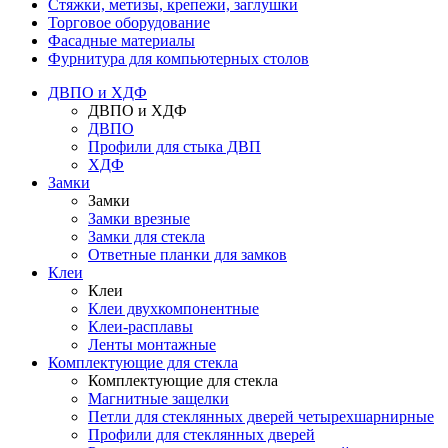
Стяжки, метизы, крепежи, заглушки
Торговое оборудование
Фасадные материалы
Фурнитура для компьютерных столов
ДВПО и ХДФ
ДВПО и ХДФ
ДВПО
Профили для стыка ДВП
ХДФ
Замки
Замки
Замки врезные
Замки для стекла
Ответные планки для замков
Клеи
Клеи
Клеи двухкомпонентные
Клеи-расплавы
Ленты монтажные
Комплектующие для стекла
Комплектующие для стекла
Магнитные защелки
Петли для стеклянных дверей четырехшарнирные
Профили для стеклянных дверей