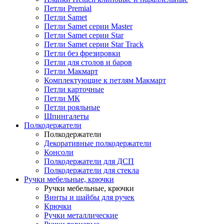
Петли Premial
Петли Samet
Петли Samet серии Master
Петли Samet серии Star
Петли Samet серии Star Track
Петли без фрезировки
Петли для столов и баров
Петли Макмарт
Комплектующие к петлям Макмарт
Петли карточные
Петли МК
Петли рояльные
Шпингалеты
Полкодержатели
Полкодержатели
Декоративные полкодержатели
Консоли
Полкодержатели для ДСП
Полкодержатели для стекла
Ручки мебельные, крючки
Ручки мебельные, крючки
Винты и шайбы для ручек
Крючки
Ручки металлические