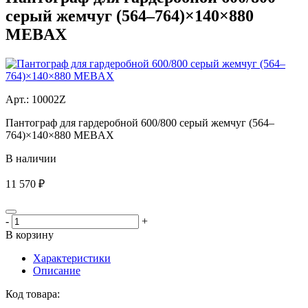
серый жемчуг (564–764)×140×880
MEBAX
Aрт.: 10002Z
Пантограф для гардеробной 600/800 серый жемчуг (564–
764)×140×880 MEBAX
В наличии
11 570 ₽
-
+
В корзину
Характеристики
Описание
Код товара: