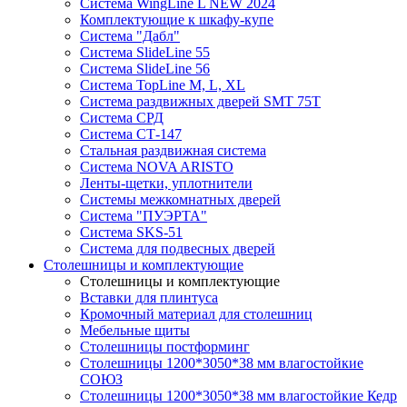
Система WingLine L NEW 2024
Комплектующие к шкафу-купе
Система "Дабл"
Система SlideLine 55
Система SlideLine 56
Система TopLine M, L, XL
Система раздвижных дверей SMT 75T
Система СРД
Система СТ-147
Стальная раздвижная система
Система NOVA ARISTO
Ленты-щетки, уплотнители
Системы межкомнатных дверей
Система "ПУЭРТА"
Система SKS-51
Система для подвесных дверей
Столешницы и комплектующие
Столешницы и комплектующие
Вставки для плинтуса
Кромочный материал для столешниц
Мебельные щиты
Столешницы постформинг
Столешницы 1200*3050*38 мм влагостойкие
СОЮЗ
Столешницы 1200*3050*38 мм влагостойкие Кедр