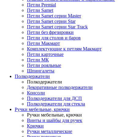
Петли Premial
Петли Samet
Петли Samet серии Master
Петли Samet серии Star
Петли Samet серии Star Track
Петли без фрезировки
Петли для столов и баров
Петли Макмарт
Комплектующие к петлям Макмарт
Петли карточные
Петли МК
Петли рояльные
Шпингалеты
Полкодержатели
Полкодержатели
Декоративные полкодержатели
Консоли
Полкодержатели для ДСП
Полкодержатели для стекла
Ручки мебельные, крючки
Ручки мебельные, крючки
Винты и шайбы для ручек
Крючки
Ручки металлические
Ручки торцевые