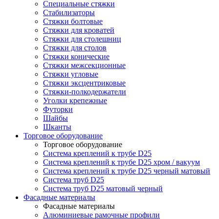
Специальные стяжки
Стабилизаторы
Стяжки болтовые
Стяжки для кроватей
Стяжки для столешниц
Стяжки для столов
Стяжки конические
Стяжки межсекционные
Стяжки угловые
Стяжки эксцентриковые
Стяжки-полкодержатели
Уголки крепежные
Футорки
Шайбы
Шканты
Торговое оборудование
Торговое оборудование
Система креплений к трубе D25
Система креплений к трубе D25 хром / вакуум
Система креплений к трубе D25 черный матовый
Система труб D25
Система труб D25 матовый черный
Фасадные материалы
Фасадные материалы
Алюминиевые рамочные профили