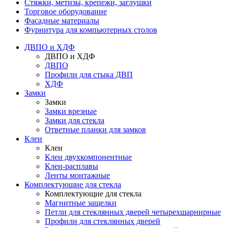
Стяжки, метизы, крепежи, заглушки
Торговое оборудование
Фасадные материалы
Фурнитура для компьютерных столов
ДВПО и ХДФ
ДВПО и ХДФ
ДВПО
Профили для стыка ДВП
ХДФ
Замки
Замки
Замки врезные
Замки для стекла
Ответные планки для замков
Клеи
Клеи
Клеи двухкомпонентные
Клеи-расплавы
Ленты монтажные
Комплектующие для стекла
Комплектующие для стекла
Магнитные защелки
Петли для стеклянных дверей четырехшарнирные
Профили для стеклянных дверей