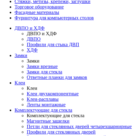
Стяжки, метизы, крепежи, заглушки
Торговое оборудование
Фасадные материалы
Фурнитура для компьютерных столов
ДВПО и ХДФ
ДВПО и ХДФ
ДВПО
Профили для стыка ДВП
ХДФ
Замки
Замки
Замки врезные
Замки для стекла
Ответные планки для замков
Клеи
Клеи
Клеи двухкомпонентные
Клеи-расплавы
Ленты монтажные
Комплектующие для стекла
Комплектующие для стекла
Магнитные защелки
Петли для стеклянных дверей четырехшарнирные
Профили для стеклянных дверей