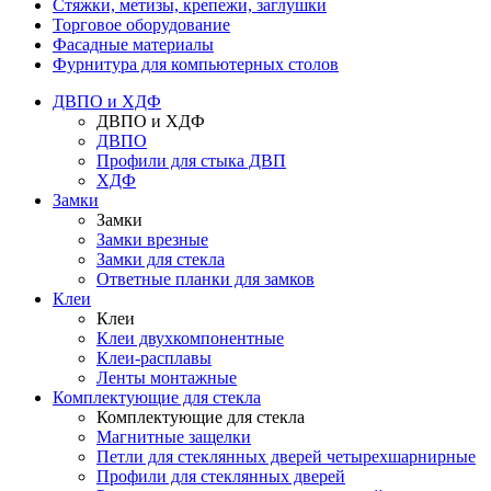
Стяжки, метизы, крепежи, заглушки
Торговое оборудование
Фасадные материалы
Фурнитура для компьютерных столов
ДВПО и ХДФ
ДВПО и ХДФ
ДВПО
Профили для стыка ДВП
ХДФ
Замки
Замки
Замки врезные
Замки для стекла
Ответные планки для замков
Клеи
Клеи
Клеи двухкомпонентные
Клеи-расплавы
Ленты монтажные
Комплектующие для стекла
Комплектующие для стекла
Магнитные защелки
Петли для стеклянных дверей четырехшарнирные
Профили для стеклянных дверей