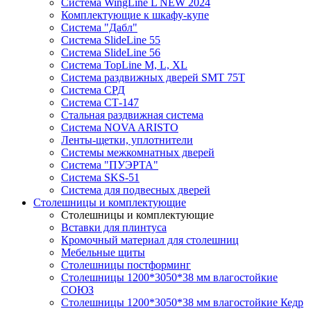
Система WingLine L NEW 2024
Комплектующие к шкафу-купе
Система "Дабл"
Система SlideLine 55
Система SlideLine 56
Система TopLine M, L, XL
Система раздвижных дверей SMT 75T
Система СРД
Система СТ-147
Стальная раздвижная система
Система NOVA ARISTO
Ленты-щетки, уплотнители
Системы межкомнатных дверей
Система "ПУЭРТА"
Система SKS-51
Система для подвесных дверей
Столешницы и комплектующие
Столешницы и комплектующие
Вставки для плинтуса
Кромочный материал для столешниц
Мебельные щиты
Столешницы постформинг
Столешницы 1200*3050*38 мм влагостойкие
СОЮЗ
Столешницы 1200*3050*38 мм влагостойкие Кедр