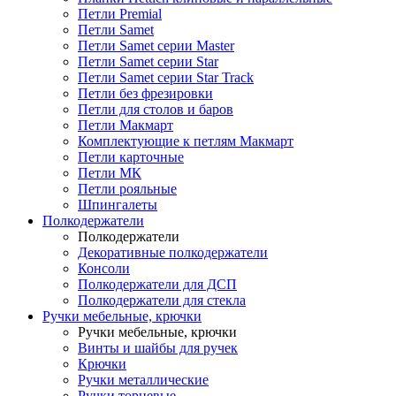
Петли Premial
Петли Samet
Петли Samet серии Master
Петли Samet серии Star
Петли Samet серии Star Track
Петли без фрезировки
Петли для столов и баров
Петли Макмарт
Комплектующие к петлям Макмарт
Петли карточные
Петли МК
Петли рояльные
Шпингалеты
Полкодержатели
Полкодержатели
Декоративные полкодержатели
Консоли
Полкодержатели для ДСП
Полкодержатели для стекла
Ручки мебельные, крючки
Ручки мебельные, крючки
Винты и шайбы для ручек
Крючки
Ручки металлические
Ручки торцевые