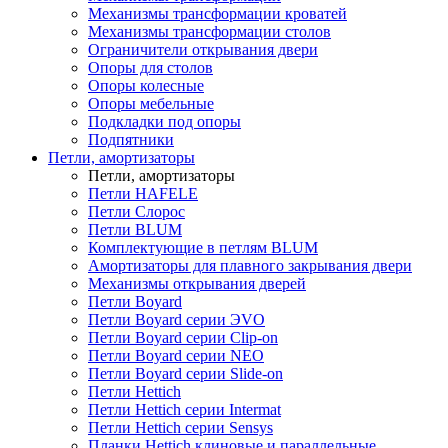
Механизмы трансформации кроватей
Механизмы трансформации столов
Ограничители открывания двери
Опоры для столов
Опоры колесные
Опоры мебельные
Подкладки под опоры
Подпятники
Петли, амортизаторы
Петли, амортизаторы
Петли HAFELE
Петли Слорос
Петли BLUM
Комплектующие в петлям BLUM
Амортизаторы для плавного закрывания двери
Механизмы открывания дверей
Петли Boyard
Петли Boyard серии ЭVO
Петли Boyard серии Clip-on
Петли Boyard серии NEO
Петли Boyard серии Slide-on
Петли Hettich
Петли Hettich серии Intermat
Петли Hettich серии Sensys
Планки Hettich клиновые и параллельные