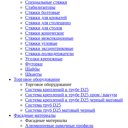
Специальные стяжки
Стабилизаторы
Стяжки болтовые
Стяжки для кроватей
Стяжки для столешниц
Стяжки для столов
Стяжки конические
Стяжки межсекционные
Стяжки угловые
Стяжки эксцентриковые
Стяжки-полкодержатели
Уголки крепежные
Футорки
Шайбы
Шканты
Торговое оборудование
Торговое оборудование
Система креплений к трубе D25
Система креплений к трубе D25 хром / вакуум
Система креплений к трубе D25 черный матовый
Система труб D25
Система труб D25 матовый черный
Фасадные материалы
Фасадные материалы
Алюминиевые рамочные профили