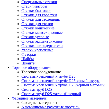
Специальные стяжки
Стабилизаторы
Стяжки болтовые
Стяжки для кроватей
Стяжки для столешниц
Стяжки для столов
Стяжки конические
Стяжки межсекционные
Стяжки угловые
Стяжки эксцентриковые
Стяжки-полкодержатели
Уголки крепежные
Футорки
Шайбы
Шканты
Торговое оборудование
Торговое оборудование
Система креплений к трубе D25
Система креплений к трубе D25 хром / вакуум
Система креплений к трубе D25 черный матовый
Система труб D25
Система труб D25 матовый черный
Фасадные материалы
Фасадные материалы
Алюминиевые рамочные профили