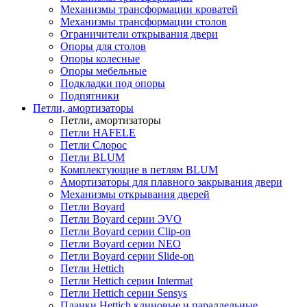
Механизмы трансформации кроватей
Механизмы трансформации столов
Ограничители открывания двери
Опоры для столов
Опоры колесные
Опоры мебельные
Подкладки под опоры
Подпятники
Петли, амортизаторы
Петли, амортизаторы
Петли HAFELE
Петли Слорос
Петли BLUM
Комплектующие в петлям BLUM
Амортизаторы для плавного закрывания двери
Механизмы открывания дверей
Петли Boyard
Петли Boyard серии ЭVO
Петли Boyard серии Clip-on
Петли Boyard серии NEO
Петли Boyard серии Slide-on
Петли Hettich
Петли Hettich серии Intermat
Петли Hettich серии Sensys
Планки Hettich клиновые и параллельные