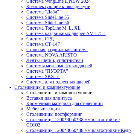
Система WingLine L NEW 2024
Комплектующие к шкафу-купе
Система "Дабл"
Система SlideLine 55
Система SlideLine 56
Система TopLine M, L, XL
Система раздвижных дверей SMT 75T
Система СРД
Система СТ-147
Стальная раздвижная система
Система NOVA ARISTO
Ленты-щетки, уплотнители
Системы межкомнатных дверей
Система "ПУЭРТА"
Система SKS-51
Система для подвесных дверей
Столешницы и комплектующие
Столешницы и комплектующие
Вставки для плинтуса
Кромочный материал для столешниц
Мебельные щиты
Столешницы постформинг
Столешницы 1200*3050*38 мм влагостойкие
СОЮЗ
Столешницы 1200*3050*38 мм влагостойкие Кедр