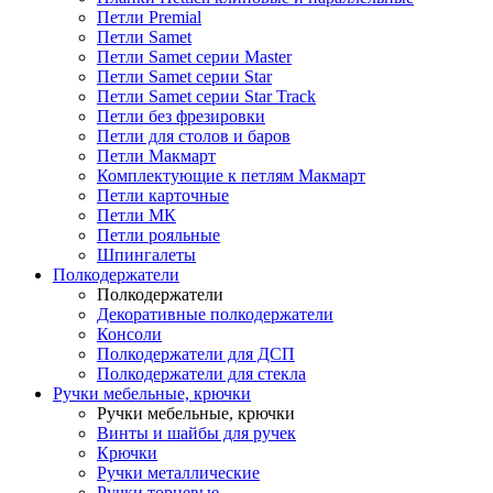
Петли Premial
Петли Samet
Петли Samet серии Master
Петли Samet серии Star
Петли Samet серии Star Track
Петли без фрезировки
Петли для столов и баров
Петли Макмарт
Комплектующие к петлям Макмарт
Петли карточные
Петли МК
Петли рояльные
Шпингалеты
Полкодержатели
Полкодержатели
Декоративные полкодержатели
Консоли
Полкодержатели для ДСП
Полкодержатели для стекла
Ручки мебельные, крючки
Ручки мебельные, крючки
Винты и шайбы для ручек
Крючки
Ручки металлические
Ручки торцевые