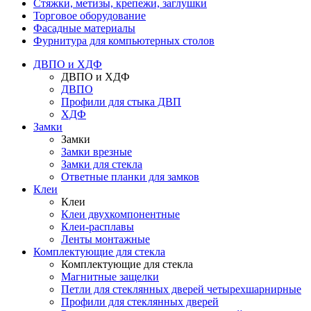
Стяжки, метизы, крепежи, заглушки
Торговое оборудование
Фасадные материалы
Фурнитура для компьютерных столов
ДВПО и ХДФ
ДВПО и ХДФ
ДВПО
Профили для стыка ДВП
ХДФ
Замки
Замки
Замки врезные
Замки для стекла
Ответные планки для замков
Клеи
Клеи
Клеи двухкомпонентные
Клеи-расплавы
Ленты монтажные
Комплектующие для стекла
Комплектующие для стекла
Магнитные защелки
Петли для стеклянных дверей четырехшарнирные
Профили для стеклянных дверей