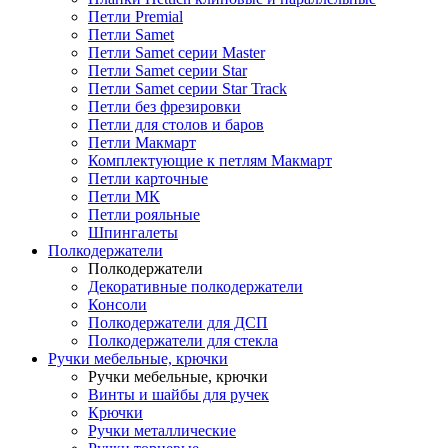
Петли Premial
Петли Samet
Петли Samet серии Master
Петли Samet серии Star
Петли Samet серии Star Track
Петли без фрезировки
Петли для столов и баров
Петли Макмарт
Комплектующие к петлям Макмарт
Петли карточные
Петли МК
Петли рояльные
Шпингалеты
Полкодержатели
Полкодержатели
Декоративные полкодержатели
Консоли
Полкодержатели для ДСП
Полкодержатели для стекла
Ручки мебельные, крючки
Ручки мебельные, крючки
Винты и шайбы для ручек
Крючки
Ручки металлические