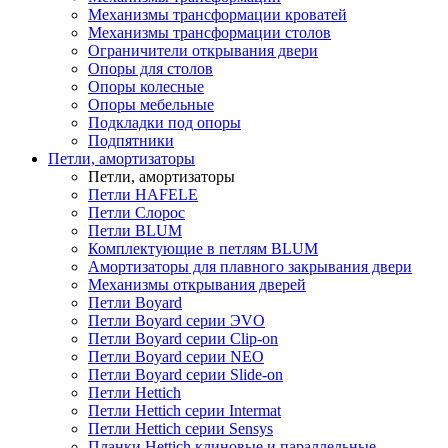
Механизмы трансформации кроватей
Механизмы трансформации столов
Ограничители открывания двери
Опоры для столов
Опоры колесные
Опоры мебельные
Подкладки под опоры
Подпятники
Петли, амортизаторы
Петли, амортизаторы
Петли HAFELE
Петли Слорос
Петли BLUM
Комплектующие в петлям BLUM
Амортизаторы для плавного закрывания двери
Механизмы открывания дверей
Петли Boyard
Петли Boyard серии ЭVO
Петли Boyard серии Clip-on
Петли Boyard серии NEO
Петли Boyard серии Slide-on
Петли Hettich
Петли Hettich серии Intermat
Петли Hettich серии Sensys
Планки Hettich клиновые и параллельные