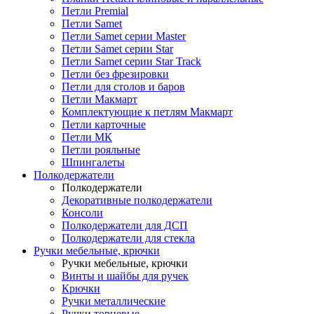
Петли Premial
Петли Samet
Петли Samet серии Master
Петли Samet серии Star
Петли Samet серии Star Track
Петли без фрезировки
Петли для столов и баров
Петли Макмарт
Комплектующие к петлям Макмарт
Петли карточные
Петли МК
Петли рояльные
Шпингалеты
Полкодержатели
Полкодержатели
Декоративные полкодержатели
Консоли
Полкодержатели для ДСП
Полкодержатели для стекла
Ручки мебельные, крючки
Ручки мебельные, крючки
Винты и шайбы для ручек
Крючки
Ручки металлические
Ручки торцевые