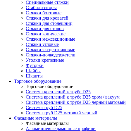
Специальные стяжки
Стабилизаторы
Стяжки болтовые
Стяжки для кроватей
Стяжки для столешниц
Стяжки для столов
Стяжки конические
Стяжки межсекционные
Стяжки угловые
Стяжки эксцентриковые
Стяжки-полкодержатели
Уголки крепежные
Футорки
Шайбы
Шканты
Торговое оборудование
Торговое оборудование
Система креплений к трубе D25
Система креплений к трубе D25 хром / вакуум
Система креплений к трубе D25 черный матовый
Система труб D25
Система труб D25 матовый черный
Фасадные материалы
Фасадные материалы
Алюминиевые рамочные профили