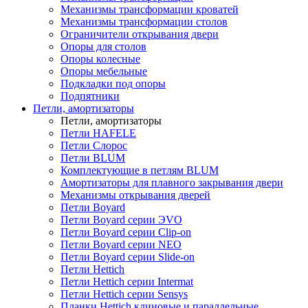
Механизмы трансформации кроватей
Механизмы трансформации столов
Ограничители открывания двери
Опоры для столов
Опоры колесные
Опоры мебельные
Подкладки под опоры
Подпятники
Петли, амортизаторы
Петли, амортизаторы
Петли HAFELE
Петли Слорос
Петли BLUM
Комплектующие в петлям BLUM
Амортизаторы для плавного закрывания двери
Механизмы открывания дверей
Петли Boyard
Петли Boyard серии ЭVO
Петли Boyard серии Clip-on
Петли Boyard серии NEO
Петли Boyard серии Slide-on
Петли Hettich
Петли Hettich серии Intermat
Петли Hettich серии Sensys
Планки Hettich клиновые и параллельные