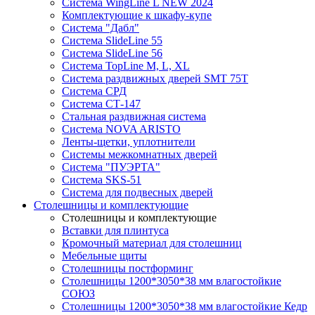
Система WingLine L NEW 2024
Комплектующие к шкафу-купе
Система "Дабл"
Система SlideLine 55
Система SlideLine 56
Система TopLine M, L, XL
Система раздвижных дверей SMT 75T
Система СРД
Система СТ-147
Стальная раздвижная система
Система NOVA ARISTO
Ленты-щетки, уплотнители
Системы межкомнатных дверей
Система "ПУЭРТА"
Система SKS-51
Система для подвесных дверей
Столешницы и комплектующие
Столешницы и комплектующие
Вставки для плинтуса
Кромочный материал для столешниц
Мебельные щиты
Столешницы постформинг
Столешницы 1200*3050*38 мм влагостойкие
СОЮЗ
Столешницы 1200*3050*38 мм влагостойкие Кедр