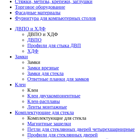
Стяжки, метизы, крепежи, заглушки
Торговое оборудование
Фасадные материалы
Фурнитура для компьютерных столов
ДВПО и ХДФ
ДВПО и ХДФ
ДВПО
Профили для стыка ДВП
ХДФ
Замки
Замки
Замки врезные
Замки для стекла
Ответные планки для замков
Клеи
Клеи
Клеи двухкомпонентные
Клеи-расплавы
Ленты монтажные
Комплектующие для стекла
Комплектующие для стекла
Магнитные защелки
Петли для стеклянных дверей четырехшарнирные
Профили для стеклянных дверей