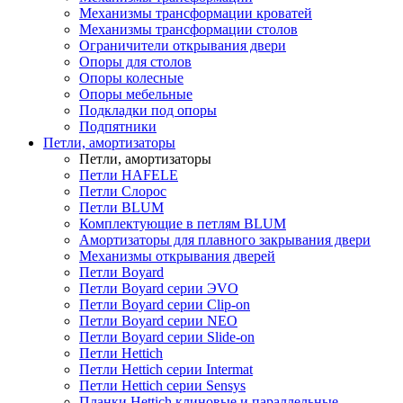
Механизмы трансформации кроватей
Механизмы трансформации столов
Ограничители открывания двери
Опоры для столов
Опоры колесные
Опоры мебельные
Подкладки под опоры
Подпятники
Петли, амортизаторы
Петли, амортизаторы
Петли HAFELE
Петли Слорос
Петли BLUM
Комплектующие в петлям BLUM
Амортизаторы для плавного закрывания двери
Механизмы открывания дверей
Петли Boyard
Петли Boyard серии ЭVO
Петли Boyard серии Clip-on
Петли Boyard серии NEO
Петли Boyard серии Slide-on
Петли Hettich
Петли Hettich серии Intermat
Петли Hettich серии Sensys
Планки Hettich клиновые и параллельные