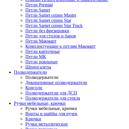
Петли Premial
Петли Samet
Петли Samet серии Master
Петли Samet серии Star
Петли Samet серии Star Track
Петли без фрезировки
Петли для столов и баров
Петли Макмарт
Комплектующие к петлям Макмарт
Петли карточные
Петли МК
Петли рояльные
Шпингалеты
Полкодержатели
Полкодержатели
Декоративные полкодержатели
Консоли
Полкодержатели для ДСП
Полкодержатели для стекла
Ручки мебельные, крючки
Ручки мебельные, крючки
Винты и шайбы для ручек
Крючки
Ручки металлические