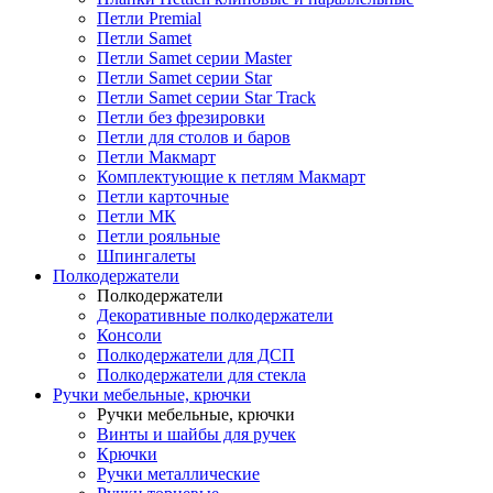
Петли Premial
Петли Samet
Петли Samet серии Master
Петли Samet серии Star
Петли Samet серии Star Track
Петли без фрезировки
Петли для столов и баров
Петли Макмарт
Комплектующие к петлям Макмарт
Петли карточные
Петли МК
Петли рояльные
Шпингалеты
Полкодержатели
Полкодержатели
Декоративные полкодержатели
Консоли
Полкодержатели для ДСП
Полкодержатели для стекла
Ручки мебельные, крючки
Ручки мебельные, крючки
Винты и шайбы для ручек
Крючки
Ручки металлические