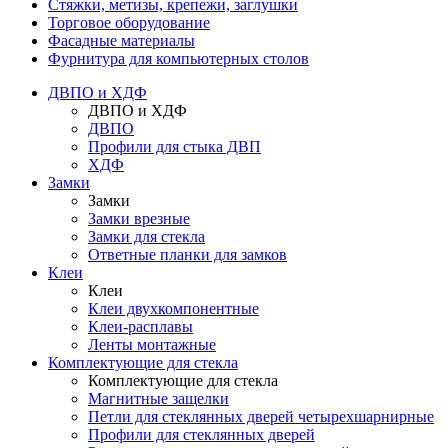
Стяжки, метизы, крепежи, заглушки
Торговое оборудование
Фасадные материалы
Фурнитура для компьютерных столов
ДВПО и ХДФ
ДВПО и ХДФ
ДВПО
Профили для стыка ДВП
ХДФ
Замки
Замки
Замки врезные
Замки для стекла
Ответные планки для замков
Клеи
Клеи
Клеи двухкомпонентные
Клеи-расплавы
Ленты монтажные
Комплектующие для стекла
Комплектующие для стекла
Магнитные защелки
Петли для стеклянных дверей четырехшарнирные
Профили для стеклянных дверей