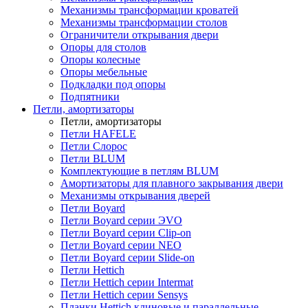
Механизмы трансформации кроватей
Механизмы трансформации столов
Ограничители открывания двери
Опоры для столов
Опоры колесные
Опоры мебельные
Подкладки под опоры
Подпятники
Петли, амортизаторы
Петли, амортизаторы
Петли HAFELE
Петли Слорос
Петли BLUM
Комплектующие в петлям BLUM
Амортизаторы для плавного закрывания двери
Механизмы открывания дверей
Петли Boyard
Петли Boyard серии ЭVO
Петли Boyard серии Clip-on
Петли Boyard серии NEO
Петли Boyard серии Slide-on
Петли Hettich
Петли Hettich серии Intermat
Петли Hettich серии Sensys
Планки Hettich клиновые и параллельные